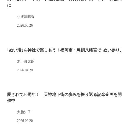
に
小波津晴香
2026.06.26
｢ぬい活｣を神社で楽しもう！福岡市・鳥飼八幡宮で｢ぬい参り｣
木下倫太朗
2026.04.29
愛されて50周年！ 天神地下街の歩みを振り返る記念企画を開
催中
大脇知子
2026.02.20