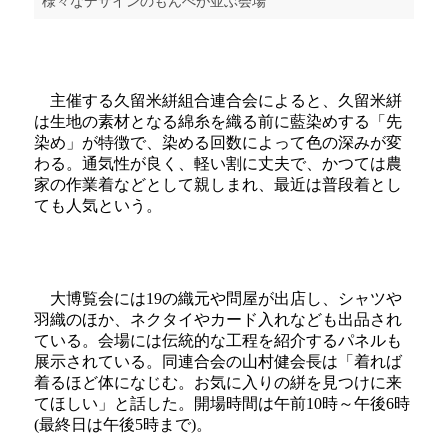
様々なデザインのもんぺが並ぶ会場
主催する久留米絣組合連合会によると、久留米絣
は生地の素材となる綿糸を織る前に藍染めする「先
染め」が特徴で、染める回数によって色の深みが変
わる。通気性が良く、軽い割に丈夫で、かつては農
家の作業着などとして親しまれ、最近は普段着とし
ても人気という。
大博覧会には19の織元や問屋が出店し、シャツや
羽織のほか、ネクタイやカード入れなども出品され
ている。会場には伝統的な工程を紹介するパネルも
展示されている。同連合会の山村健会長は「着れば
着るほど体になじむ。お気に入りの絣を見つけに来
てほしい」と話した。開場時間は午前10時～午後6時
(最終日は午後5時まで)。