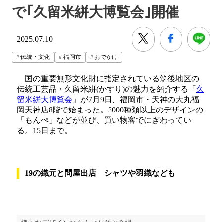
で｢久留米絣大博覧会｣開催
2025.07.10
伝統・文化
福岡市
おでかけ
国の重要無形文化財に指定されている筑後地区の
伝統工芸品・久留米絣(かすり)の魅力を紹介する「
久
留米絣大博覧会
」が7月9日、福岡市・天神の大丸福
岡天神店8階で始まった。3000種類以上のデザインの
「もんぺ」などが並び、買い物客でにぎわってい
る。15日まで。
19の織元と問屋出店 シャツや羽織なども