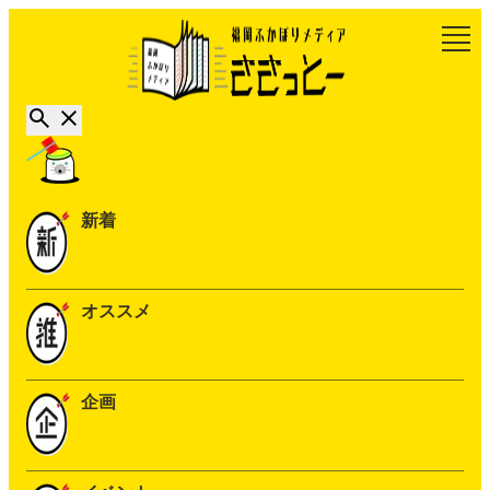
新着
オススメ
企画