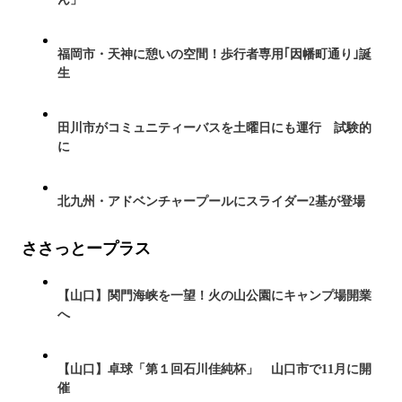
福岡市・天神に憩いの空間！歩行者専用｢因幡町通り｣誕
生
田川市がコミュニティーバスを土曜日にも運行 試験的
に
北九州・アドベンチャープールにスライダー2基が登場
ささっとープラス
【山口】関門海峡を一望！火の山公園にキャンプ場開業
へ
【山口】卓球「第１回石川佳純杯」 山口市で11月に開
催