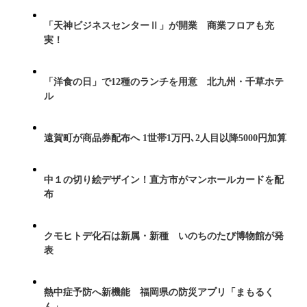
「天神ビジネスセンターⅡ」が開業 商業フロアも充
実！
「洋食の日」で12種のランチを用意 北九州・千草ホテ
ル
遠賀町が商品券配布へ 1世帯1万円､2人目以降5000円加算
中１の切り絵デザイン！直方市がマンホールカードを配
布
クモヒトデ化石は新属・新種 いのちのたび博物館が発
表
熱中症予防へ新機能 福岡県の防災アプリ「まもるく
ん」