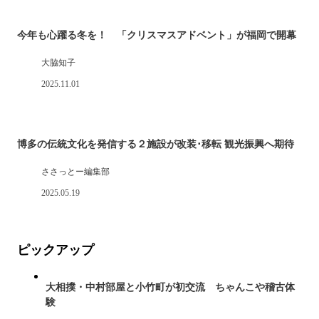
今年も心躍る冬を！ 「クリスマスアドベント」が福岡で開幕
大脇知子
2025.11.01
博多の伝統文化を発信する２施設が改装･移転 観光振興へ期待
ささっとー編集部
2025.05.19
ピックアップ
大相撲・中村部屋と小竹町が初交流 ちゃんこや稽古体
験