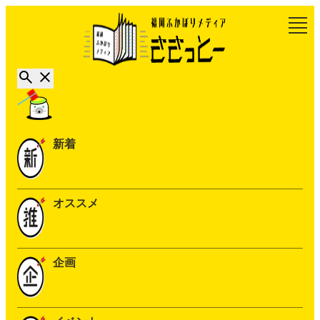
新着
オススメ
企画