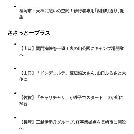
福岡市・天神に憩いの空間！歩行者専用｢因幡町通り｣誕
生
ささっとープラス
【山口】関門海峡を一望！火の山公園にキャンプ場開業
へ
【山口】「ドンデコルテ」渡辺銀次さん､山口ふるさと大
使に
【佐賀】「チャリチャリ」が呼子でスタート！ 5か所に
20台
【長崎】三越伊勢丹グループ､IT事業拠点を長崎市に開設
へ