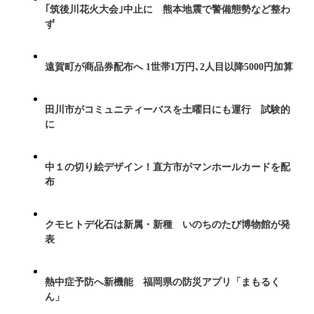
｢筑後川花火大会｣中止に 熊本地震で警備態勢など整わ
ず
遠賀町が商品券配布へ 1世帯1万円､2人目以降5000円加算
田川市がコミュニティーバスを土曜日にも運行 試験的
に
中１の切り絵デザイン！直方市がマンホールカードを配
布
クモヒトデ化石は新属・新種 いのちのたび博物館が発
表
熱中症予防へ新機能 福岡県の防災アプリ「まもるく
ん」