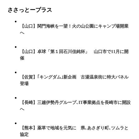
ささっとープラス
【山口】関門海峡を一望！火の山公園にキャンプ場開業
へ
【山口】卓球「第１回石川佳純杯」 山口市で11月に開
催
【佐賀】｢キングダム｣新企画 古湯温泉街に特大パネル
登場
【長崎】三越伊勢丹グループ､IT事業拠点を長崎市に開設
へ
【熊本】薬草で地域を元気に 県､あさぎり町､ツムラと
協定