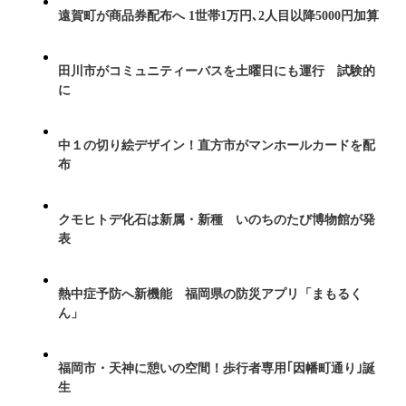
遠賀町が商品券配布へ 1世帯1万円､2人目以降5000円加算
田川市がコミュニティーバスを土曜日にも運行 試験的
に
中１の切り絵デザイン！直方市がマンホールカードを配
布
クモヒトデ化石は新属・新種 いのちのたび博物館が発
表
熱中症予防へ新機能 福岡県の防災アプリ「まもるく
ん」
福岡市・天神に憩いの空間！歩行者専用｢因幡町通り｣誕
生