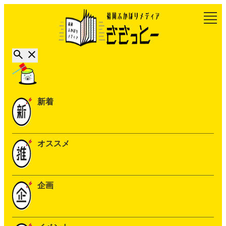
新着
オススメ
企画