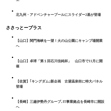
北九州・アドベンチャープールにスライダー2基が登場
ささっとープラス
【山口】関門海峡を一望！火の山公園にキャンプ場開業
へ
【山口】卓球「第１回石川佳純杯」 山口市で11月に開
催
【佐賀】｢キングダム｣新企画 古湯温泉街に特大パネル
登場
【長崎】三越伊勢丹グループ､IT事業拠点を長崎市に開設
へ