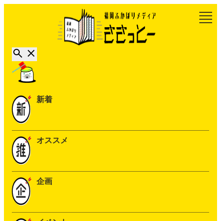
新着
オススメ
企画