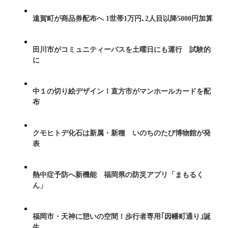
遠賀町が商品券配布へ 1世帯1万円､2人目以降5000円加算
田川市がコミュニティーバスを土曜日にも運行 試験的
に
中１の切り絵デザイン！直方市がマンホールカードを配
布
クモヒトデ化石は新属・新種 いのちのたび博物館が発
表
熱中症予防へ新機能 福岡県の防災アプリ「まもるく
ん」
福岡市・天神に憩いの空間！歩行者専用｢因幡町通り｣誕
生