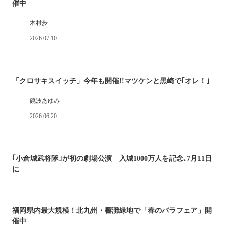
催中
木村歩
2026.07.10
「クロサキスイッチ」今年も開催!!マツケンと黒崎で｢オレ！｣
饒波あゆみ
2026.06.20
｢小倉城武将隊｣が初の劇場公演 入城1000万人を記念､7月11日
に
福岡県内最大規模！北九州・響灘緑地で「春のバラフェア」開
催中