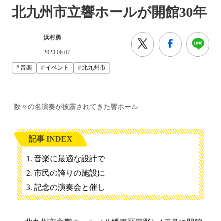
北九州市立響ホールが開館30年
浜村勇
2023.06.07
音楽
イベント
北九州市
数々の名演奏が披露されてきた響ホール
記事 INDEX
音楽に最適な設計で
市民の誇りの施設に
記念の演奏会と催し