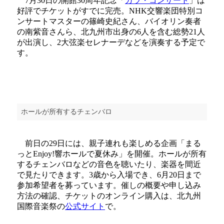
7月30日の開館30周年記念「
ガラ・コンサート
」は
好評でチケットがすでに完売。NHK交響楽団特別コ
ンサートマスターの篠崎史紀さん、バイオリン奏者
の南紫音さんら、北九州市出身の6人を含む総勢21人
が出演し、2大弦楽セレナーデなどを演奏する予定で
す。
ホールが所有するチェンバロ
前日の29日には、親子連れも楽しめる企画「まる
っとEnjoy!響ホールで夏休み」を開催。ホールが所有
するチェンバロなどの音色を聴いたり、楽器を間近
で見たりできます。3歳から入場でき、6月20日まで
参加希望者を募っています。催しの概要や申し込み
方法の確認、チケットのオンライン購入は、北九州
国際音楽祭の
公式サイト
で。