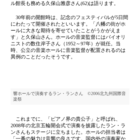
ル館長も務める久保山雅彦さん(62)は語ります。
30年前の開館時は、記念のフェスティバルが5日間
にわたって開催されたといいます。「八幡の街がホ
ールに大きな期待を寄せていたことがうかがえま
す」と久保山さん。ホールの音楽監督にはバイオリ
ニストの数住岸子さん（1952～97年）が就任。当
時、公立の音楽ホールに音楽監督が配置されるのは
異例のことだったそうです。
響ホールで演奏するラン・ランさん ©2006北九州国際音
楽祭
これまでに、「ピアノ界の貴公子」と呼ばれ、
2008年の北京五輪開会式で演奏を披露したラン・ラ
ンさんもステージに立ちました。ホールの担当者は
「一番の魅力は音響の良さです。国内外の演奏家か