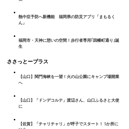
熱中症予防へ新機能 福岡県の防災アプリ「まもるく
ん」
福岡市・天神に憩いの空間！歩行者専用｢因幡町通り｣誕
生
ささっとープラス
【山口】関門海峡を一望！火の山公園にキャンプ場開業
へ
【山口】「ドンデコルテ」渡辺さん、山口ふるさと大使
に
【佐賀】「チャリチャリ」が呼子でスタート！ 5か所に