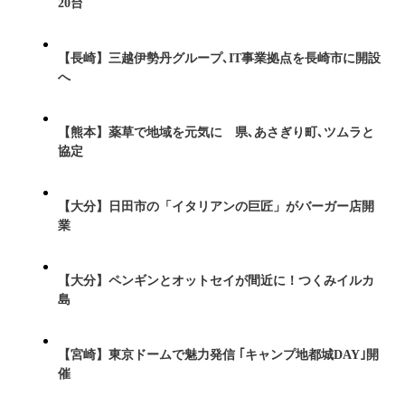
20台
【長崎】三越伊勢丹グループ､IT事業拠点を長崎市に開設
へ
【熊本】薬草で地域を元気に 県､あさぎり町､ツムラと
協定
【大分】日田市の「イタリアンの巨匠」がバーガー店開
業
【大分】ペンギンとオットセイが間近に！つくみイルカ
島
【宮崎】東京ドームで魅力発信 ｢キャンプ地都城DAY｣開
催