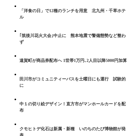
「洋食の日」で12種のランチを用意 北九州・千草ホテ
ル
｢筑後川花火大会｣中止に 熊本地震で警備態勢など整わ
ず
遠賀町が商品券配布へ 1世帯1万円､2人目以降5000円加算
田川市がコミュニティーバスを土曜日にも運行 試験的
に
中１の切り絵デザイン！直方市がマンホールカードを配
布
クモヒトデ化石は新属・新種 いのちのたび博物館が発
表