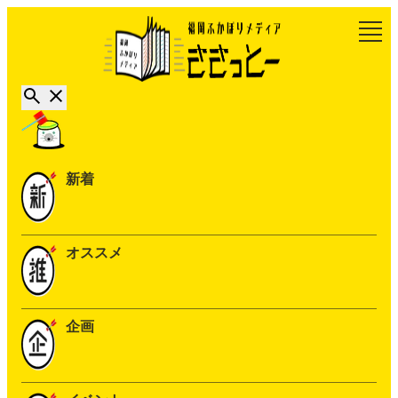
新着
オススメ
企画