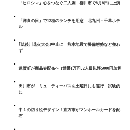
「ヒロシマ」心をつなぐ二人劇 柳川市で8月8日に上演
「洋食の日」で12種のランチを用意 北九州・千草ホテ
ル
｢筑後川花火大会｣中止に 熊本地震で警備態勢など整わ
ず
遠賀町が商品券配布へ 1世帯1万円､2人目以降5000円加算
田川市がコミュニティーバスを土曜日にも運行 試験的
に
中１の切り絵デザイン！直方市がマンホールカードを配
布