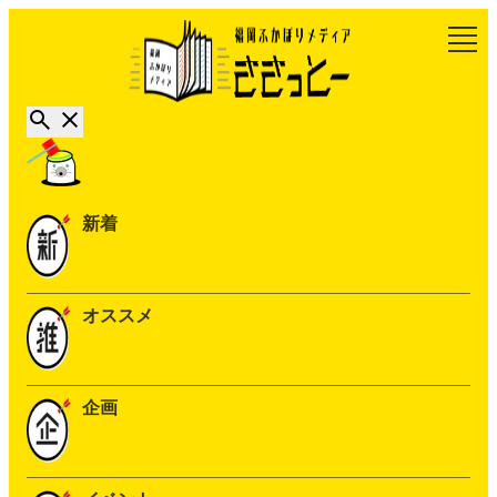
新着
オススメ
企画