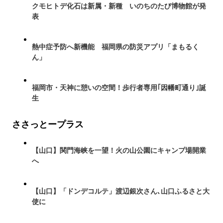
クモヒトデ化石は新属・新種 いのちのたび博物館が発
表
熱中症予防へ新機能 福岡県の防災アプリ「まもるく
ん」
福岡市・天神に憩いの空間！歩行者専用｢因幡町通り｣誕
生
ささっとープラス
【山口】関門海峡を一望！火の山公園にキャンプ場開業
へ
【山口】「ドンデコルテ」渡辺銀次さん､山口ふるさと大
使に