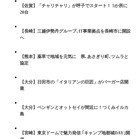
【佐賀】「チャリチャリ」が呼子でスタート！ 5か所に
20台
【長崎】三越伊勢丹グループ､IT事業拠点を長崎市に開設
へ
【熊本】薬草で地域を元気に 県､あさぎり町､ツムラと
協定
【大分】日田市の「イタリアンの巨匠」がバーガー店開
業
【大分】ペンギンとオットセイが間近に！つくみイルカ
島
【宮崎】東京ドームで魅力発信 ｢キャンプ地都城DAY｣開