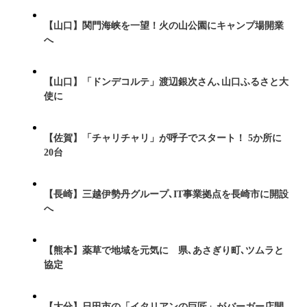
【山口】関門海峡を一望！火の山公園にキャンプ場開業
へ
【山口】「ドンデコルテ」渡辺銀次さん､山口ふるさと大
使に
【佐賀】「チャリチャリ」が呼子でスタート！ 5か所に
20台
【長崎】三越伊勢丹グループ､IT事業拠点を長崎市に開設
へ
【熊本】薬草で地域を元気に 県､あさぎり町､ツムラと
協定
【大分】日田市の「イタリアンの巨匠」がバーガー店開