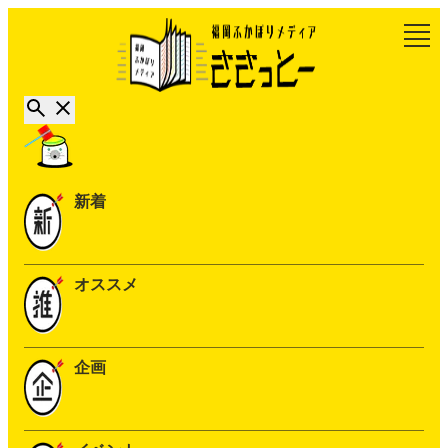
新着
オススメ
企画