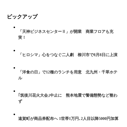
ピックアップ
「天神ビジネスセンターⅡ」が開業 商業フロアも充
実！
「ヒロシマ」心をつなぐ二人劇 柳川市で8月8日に上演
「洋食の日」で12種のランチを用意 北九州・千草ホテ
ル
｢筑後川花火大会｣中止に 熊本地震で警備態勢など整わ
ず
遠賀町が商品券配布へ 1世帯1万円､2人目以降5000円加算