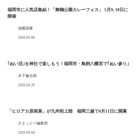
福岡市に人気店集結！「舞鶴公園カレーフェス」 5月9､10日に
開催
池園昌隆
2026.05.08
｢ぬい活｣を神社で楽しもう！福岡市・鳥飼八幡宮で｢ぬい参り｣
木下倫太朗
2026.04.29
「ヒロアカ原画展」が九州初上陸 福岡三越で4月11日に開幕
ささっとー編集部
2026.04.04