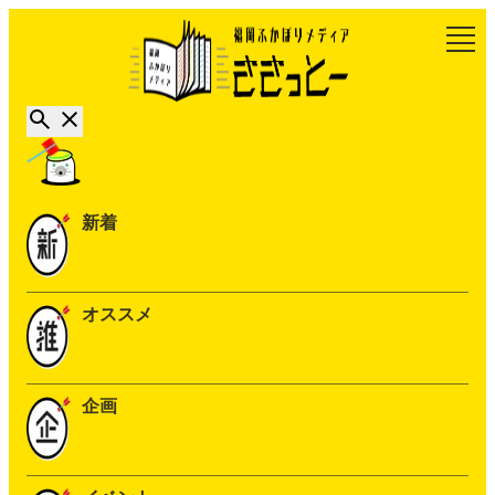
新着
オススメ
企画