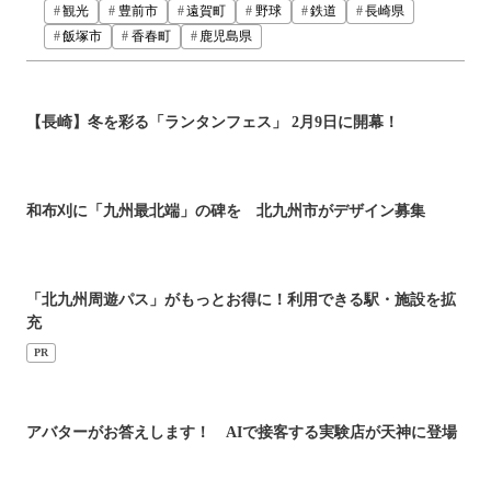
観光
豊前市
遠賀町
野球
鉄道
長崎県
飯塚市
香春町
鹿児島県
【長崎】冬を彩る「ランタンフェス」 2月9日に開幕！
和布刈に「九州最北端」の碑を 北九州市がデザイン募集
「北九州周遊パス」がもっとお得に！利用できる駅・施設を拡
充
PR
アバターがお答えします！ AIで接客する実験店が天神に登場