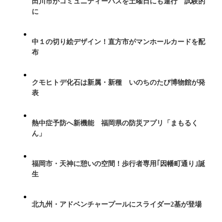
田川市がコミュニティーバスを土曜日にも運行 試験的
に
中１の切り絵デザイン！直方市がマンホールカードを配
布
クモヒトデ化石は新属・新種 いのちのたび博物館が発
表
熱中症予防へ新機能 福岡県の防災アプリ「まもるく
ん」
福岡市・天神に憩いの空間！歩行者専用｢因幡町通り｣誕
生
北九州・アドベンチャープールにスライダー2基が登場