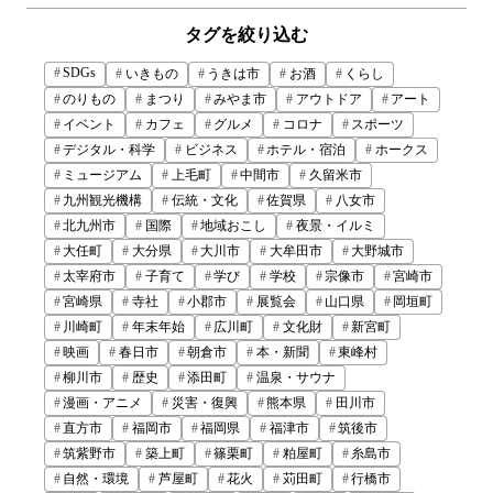
タグを絞り込む
SDGs
いきもの
うきは市
お酒
くらし
のりもの
まつり
みやま市
アウトドア
アート
イベント
カフェ
グルメ
コロナ
スポーツ
デジタル・科学
ビジネス
ホテル・宿泊
ホークス
ミュージアム
上毛町
中間市
久留米市
九州観光機構
伝統・文化
佐賀県
八女市
北九州市
国際
地域おこし
夜景・イルミ
大任町
大分県
大川市
大牟田市
大野城市
太宰府市
子育て
学び
学校
宗像市
宮崎市
宮崎県
寺社
小郡市
展覧会
山口県
岡垣町
川崎町
年末年始
広川町
文化財
新宮町
映画
春日市
朝倉市
本・新聞
東峰村
柳川市
歴史
添田町
温泉・サウナ
漫画・アニメ
災害・復興
熊本県
田川市
直方市
福岡市
福岡県
福津市
筑後市
筑紫野市
築上町
篠栗町
粕屋町
糸島市
自然・環境
芦屋町
花火
苅田町
行橋市