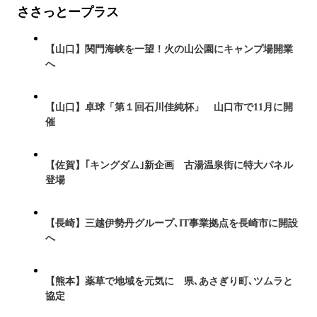
ささっとープラス
【山口】関門海峡を一望！火の山公園にキャンプ場開業
へ
【山口】卓球「第１回石川佳純杯」 山口市で11月に開
催
【佐賀】｢キングダム｣新企画 古湯温泉街に特大パネル
登場
【長崎】三越伊勢丹グループ､IT事業拠点を長崎市に開設
へ
【熊本】薬草で地域を元気に 県､あさぎり町､ツムラと
協定