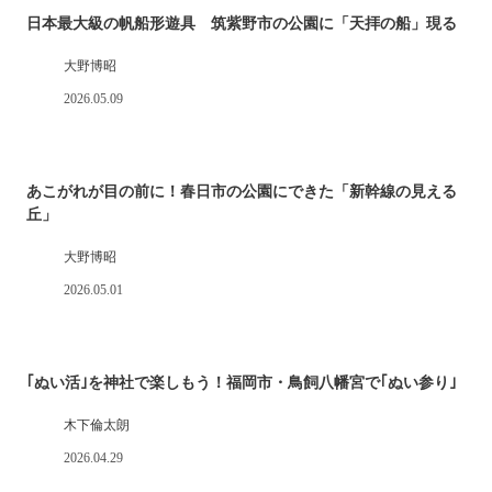
日本最大級の帆船形遊具 筑紫野市の公園に「天拝の船」現る
大野博昭
2026.05.09
あこがれが目の前に！春日市の公園にできた「新幹線の見える
丘」
大野博昭
2026.05.01
｢ぬい活｣を神社で楽しもう！福岡市・鳥飼八幡宮で｢ぬい参り｣
木下倫太朗
2026.04.29