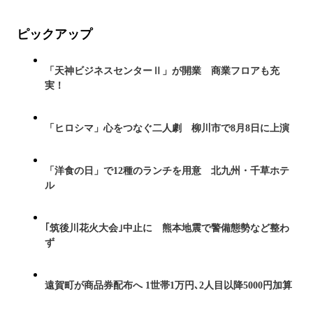
ピックアップ
「天神ビジネスセンターⅡ」が開業 商業フロアも充
実！
「ヒロシマ」心をつなぐ二人劇 柳川市で8月8日に上演
「洋食の日」で12種のランチを用意 北九州・千草ホテ
ル
｢筑後川花火大会｣中止に 熊本地震で警備態勢など整わ
ず
遠賀町が商品券配布へ 1世帯1万円､2人目以降5000円加算