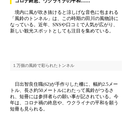
コロナ終息、ウクライナの平和……
境内に風が吹き抜けると涼しげな音色に包まれる
「風鈴のトンネル」は、この時期の田川の風物詩に
なっている。近年、SNSや口コミで人気が広がり、
新しい観光スポットとしても注目を集めている。
１万個の風鈴で彩られたトンネル
日出智良住職(62)が手作りした柵に、幅約2.5メー
トル、長さ約50メートルにわたって風鈴がつるさ
れ、短冊には参拝者らの願い事が記されている。今
年は、コロナ禍の終息や、ウクライナの平和を願う
短冊も見られる。