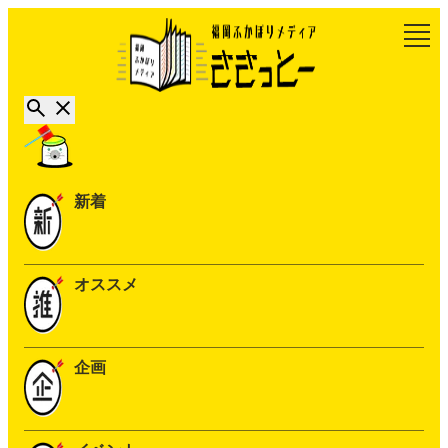
新着
オススメ
企画