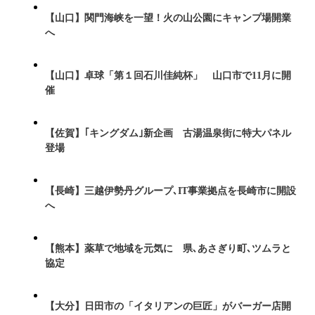
【山口】関門海峡を一望！火の山公園にキャンプ場開業
へ
【山口】卓球「第１回石川佳純杯」 山口市で11月に開
催
【佐賀】｢キングダム｣新企画 古湯温泉街に特大パネル
登場
【長崎】三越伊勢丹グループ､IT事業拠点を長崎市に開設
へ
【熊本】薬草で地域を元気に 県､あさぎり町､ツムラと
協定
【大分】日田市の「イタリアンの巨匠」がバーガー店開