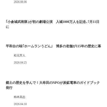
2026.08.06
｢小倉城武将隊｣が初の劇場公演 入城1000万人を記念､7月11日
に
平和台の味｢ホームランうどん｣ 博多の老舗が115年の歴史に幕
松元芳人
2026.04.25
郷土の歴史を学んで！大牟田のNPOが炭鉱電車のガイドブック
発行
柿本高志
2026.04.10