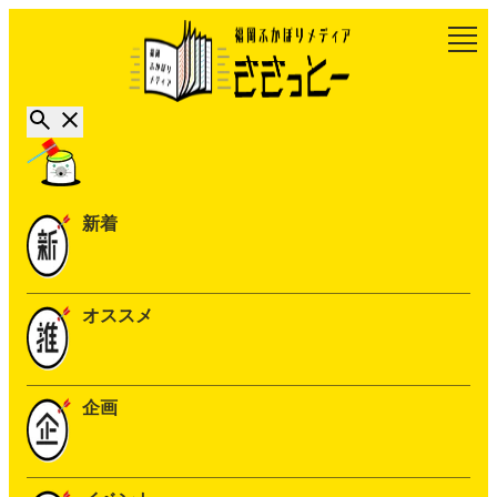
新着
オススメ
企画