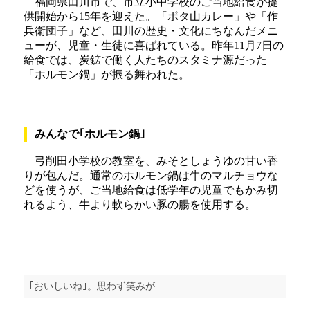
福岡県田川市で、市立小中学校のご当地給食が提
供開始から15年を迎えた。「ボタ山カレー」や「作
兵衛団子」など、田川の歴史・文化にちなんだメニ
ューが、児童・生徒に喜ばれている。昨年11月7日の
給食では、炭鉱で働く人たちのスタミナ源だった
「ホルモン鍋」が振る舞われた。
みんなで｢ホルモン鍋｣
弓削田小学校の教室を、みそとしょうゆの甘い香
りが包んだ。通常のホルモン鍋は牛のマルチョウな
どを使うが、ご当地給食は低学年の児童でもかみ切
れるよう、牛より軟らかい豚の腸を使用する。
｢おいしいね｣。思わず笑みが