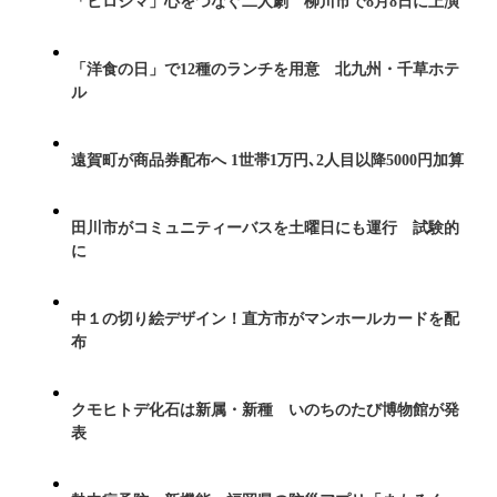
「ヒロシマ」心をつなぐ二人劇 柳川市で8月8日に上演
「洋食の日」で12種のランチを用意 北九州・千草ホテ
ル
遠賀町が商品券配布へ 1世帯1万円､2人目以降5000円加算
田川市がコミュニティーバスを土曜日にも運行 試験的
に
中１の切り絵デザイン！直方市がマンホールカードを配
布
クモヒトデ化石は新属・新種 いのちのたび博物館が発
表