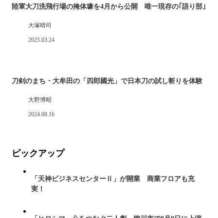
陸軍大刀洗飛行場の掩体壕を4月から公開 唯一現存の｢語り部｣
大塚晴司
2025.03.24
刀剣のまち・大牟田の「四郎國光」で日本刀の試し斬りを体験
大野博昭
2024.08.16
ピックアップ
「天神ビジネスセンターⅡ」が開業 商業フロアも充
実！