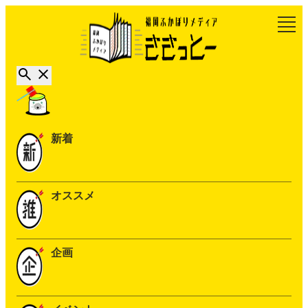
新着
オススメ
企画