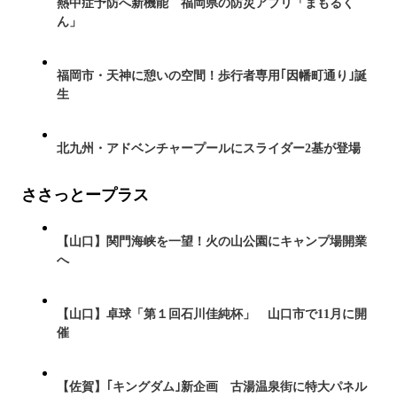
熱中症予防へ新機能 福岡県の防災アプリ「まもるく
ん」
福岡市・天神に憩いの空間！歩行者専用｢因幡町通り｣誕
生
北九州・アドベンチャープールにスライダー2基が登場
ささっとープラス
【山口】関門海峡を一望！火の山公園にキャンプ場開業
へ
【山口】卓球「第１回石川佳純杯」 山口市で11月に開
催
【佐賀】｢キングダム｣新企画 古湯温泉街に特大パネル