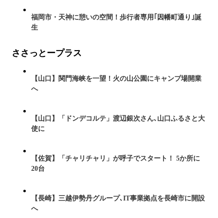
福岡市・天神に憩いの空間！歩行者専用｢因幡町通り｣誕
生
ささっとープラス
【山口】関門海峡を一望！火の山公園にキャンプ場開業
へ
【山口】「ドンデコルテ」渡辺銀次さん､山口ふるさと大
使に
【佐賀】「チャリチャリ」が呼子でスタート！ 5か所に
20台
【長崎】三越伊勢丹グループ､IT事業拠点を長崎市に開設
へ