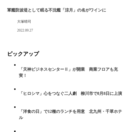
軍艦防波堤として眠る不沈艦「涼月」の名がワインに
大塚晴司
2022.09.27
ピックアップ
「天神ビジネスセンターⅡ」が開業 商業フロアも充
実！
「ヒロシマ」心をつなぐ二人劇 柳川市で8月8日に上演
「洋食の日」で12種のランチを用意 北九州・千草ホテ
ル