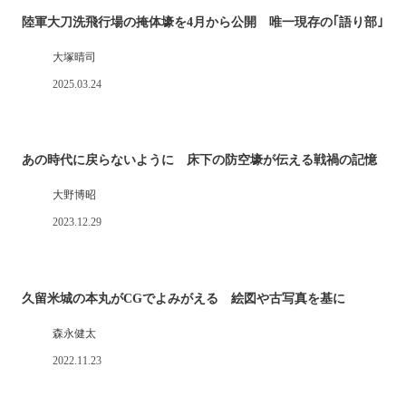
陸軍大刀洗飛行場の掩体壕を4月から公開 唯一現存の｢語り部｣
大塚晴司
2025.03.24
あの時代に戻らないように 床下の防空壕が伝える戦禍の記憶
大野博昭
2023.12.29
久留米城の本丸がCGでよみがえる 絵図や古写真を基に
森永健太
2022.11.23