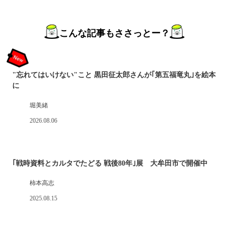
こんな記事もささっとー？
"忘れてはいけない"こと 黒田征太郎さんが｢第五福竜丸｣を絵本
に
堀美緒
2026.08.06
｢戦時資料とカルタでたどる 戦後80年｣展 大牟田市で開催中
柿本高志
2025.08.15