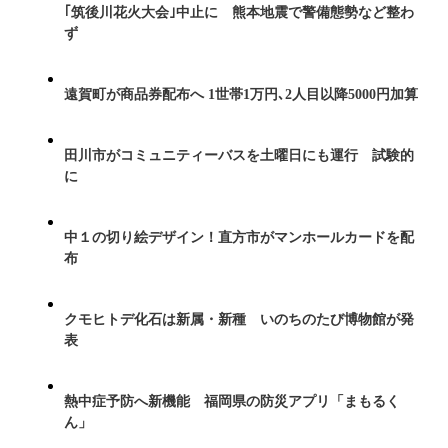
｢筑後川花火大会｣中止に 熊本地震で警備態勢など整わ
ず
遠賀町が商品券配布へ 1世帯1万円､2人目以降5000円加算
田川市がコミュニティーバスを土曜日にも運行 試験的
に
中１の切り絵デザイン！直方市がマンホールカードを配
布
クモヒトデ化石は新属・新種 いのちのたび博物館が発
表
熱中症予防へ新機能 福岡県の防災アプリ「まもるく
ん」