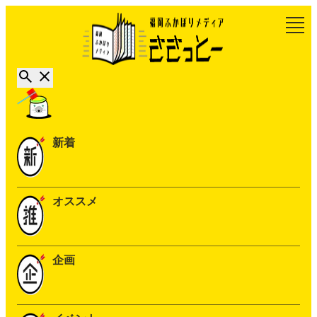
新着
オススメ
企画