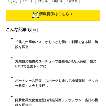
くらし
アート
大分県
山口県
宮崎県
情報提供はこちら
こんな記事も
PR
「北九州周遊パス」がもっとお得に！利用できる駅・施
設を拡充
九州観光機構のユーチューブ登録者が3万人突破！観光
DMOで全国トップに
ボートレース芦屋、スポーツを通じて地域貢献 サッカ
ー教室・大会を後押し
阿蘇世界文化遺産登録推進関西シンポジウム 当日の模
様を配信中