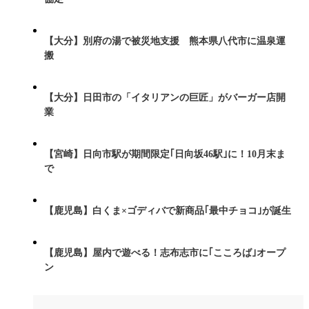
【大分】別府の湯で被災地支援 熊本県八代市に温泉運
搬
【大分】日田市の「イタリアンの巨匠」がバーガー店開
業
【宮崎】日向市駅が期間限定｢日向坂46駅｣に！10月末ま
で
【鹿児島】白くま×ゴディバで新商品｢最中チョコ｣が誕生
【鹿児島】屋内で遊べる！志布志市に｢こころば｣オープ
ン