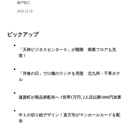
瀬戸聡仁
2019.12.19
ピックアップ
「天神ビジネスセンターⅡ」が開業 商業フロアも充
実！
「洋食の日」で12種のランチを用意 北九州・千草ホテ
ル
遠賀町が商品券配布へ 1世帯1万円､2人目以降5000円加算
中１の切り絵デザイン！直方市がマンホールカードを配
布