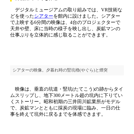
デジタルミュージアムの取り組みでは、VR技術な
どを使った
シアター
を館内に設けました。シアター
で上映する6分間の映像は、4台のプロジェクターで
天井や壁、床に当時の様子を映し出し、炭鉱マンの
仕事ぶりを立体的に感じ取ることができます。
シアターの映像。夕暮れ時の竪坑櫓(やぐら)と煙突
映像は、垂直の坑道・竪坑(たてこう)の跡からタイ
ムスリップし、地下300メートル超の坑内に下りてい
くストーリー。昭和初期の三井田川鉱業所がモデル
で、炭鉱マンとともに採炭の現場に臨み、一日の仕
事を終えて坑外に戻るまでを体感できます。