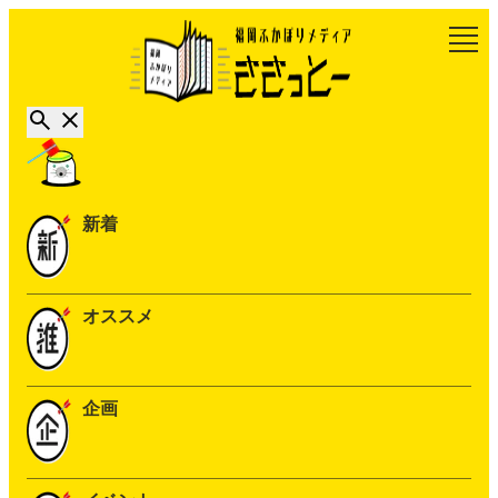
新着
オススメ
企画