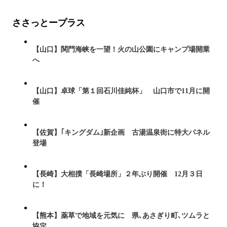
ささっとープラス
【山口】関門海峡を一望！火の山公園にキャンプ場開業
へ
【山口】卓球「第１回石川佳純杯」 山口市で11月に開
催
【佐賀】｢キングダム｣新企画 古湯温泉街に特大パネル
登場
【長崎】大相撲「長崎場所」２年ぶり開催 12月３日
に！
【熊本】薬草で地域を元気に 県､あさぎり町､ツムラと
協定