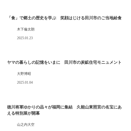
「食」で郷土の歴史を学ぶ 笑顔はじける田川市のご当地給食
木下倫太朗
2025.01.23
ヤマの暮らしの記憶をいまに 田川市の炭鉱住宅モニュメント
大野博昭
2025.01.04
徳川将軍ゆかりの品々が福岡に集結 久能山東照宮の名宝にあ
える特別展が開幕
山之内大空