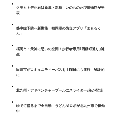
クモヒトデ化石は新属・新種 いのちのたび博物館が発
表
熱中症予防へ新機能 福岡県の防災アプリ「まもるく
ん」
福岡市・天神に憩いの空間！歩行者専用｢因幡町通り｣誕
生
田川市がコミュニティーバスを土曜日にも運行 試験的
に
北九州・アドベンチャープールにスライダー2基が登場
ゆでて盛るまで全自動 うどんAIロボが北九州市で稼働
中