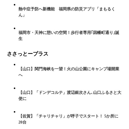
熱中症予防へ新機能 福岡県の防災アプリ「まもるく
ん」
福岡市・天神に憩いの空間！歩行者専用｢因幡町通り｣誕
生
ささっとープラス
【山口】関門海峡を一望！火の山公園にキャンプ場開業
へ
【山口】「ドンデコルテ」渡辺銀次さん､山口ふるさと大
使に
【佐賀】「チャリチャリ」が呼子でスタート！ 5か所に
20台