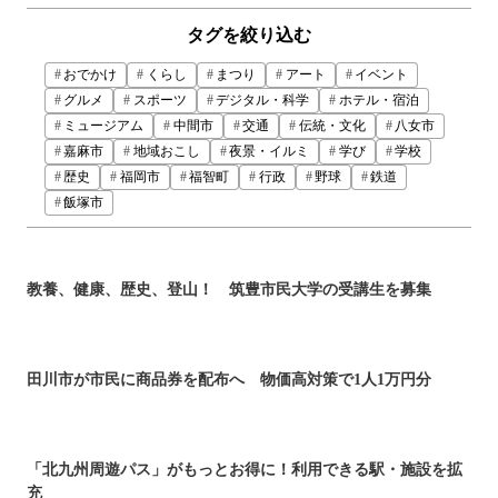
タグを絞り込む
おでかけ
くらし
まつり
アート
イベント
グルメ
スポーツ
デジタル・科学
ホテル・宿泊
ミュージアム
中間市
交通
伝統・文化
八女市
嘉麻市
地域おこし
夜景・イルミ
学び
学校
歴史
福岡市
福智町
行政
野球
鉄道
飯塚市
教養、健康、歴史、登山！ 筑豊市民大学の受講生を募集
田川市が市民に商品券を配布へ 物価高対策で1人1万円分
「北九州周遊パス」がもっとお得に！利用できる駅・施設を拡
充