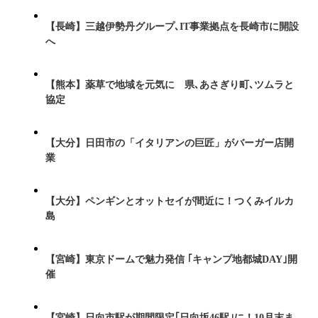
【長崎】三越伊勢丹グループ､IT事業拠点を長崎市に開設
へ
【熊本】薬草で地域を元気に 県､あさぎり町､ツムラと
協定
【大分】日田市の「イタリアンの巨匠」がバーガー店開
業
【大分】ペンギンとオットセイが間近に！つくみイルカ
島
【宮崎】東京ドームで魅力発信 ｢キャンプ地都城DAY｣開
催
【宮崎】日向市駅が期間限定｢日向坂46駅｣に！10月末ま