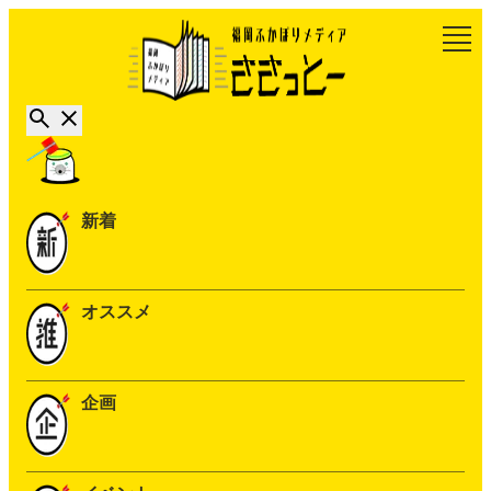
新着
オススメ
企画