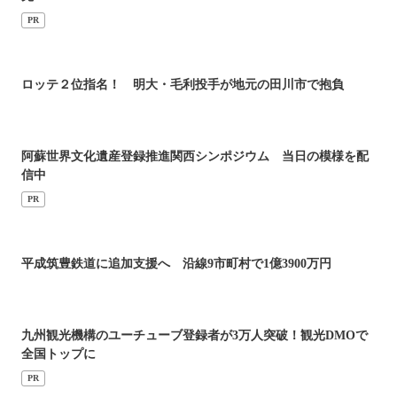
PR
ロッテ２位指名！ 明大・毛利投手が地元の田川市で抱負
阿蘇世界文化遺産登録推進関西シンポジウム 当日の模様を配
信中
PR
平成筑豊鉄道に追加支援へ 沿線9市町村で1億3900万円
九州観光機構のユーチューブ登録者が3万人突破！観光DMOで
全国トップに
PR