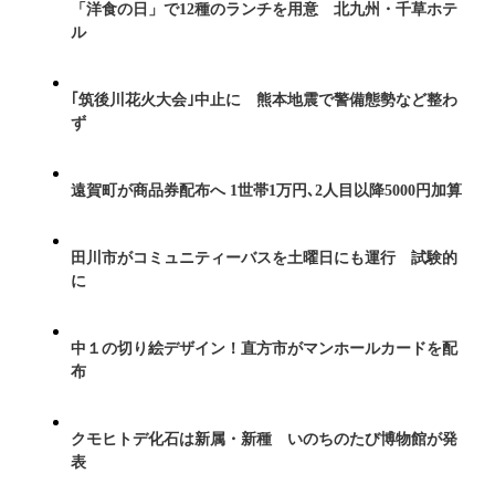
「洋食の日」で12種のランチを用意 北九州・千草ホテ
ル
｢筑後川花火大会｣中止に 熊本地震で警備態勢など整わ
ず
遠賀町が商品券配布へ 1世帯1万円､2人目以降5000円加算
田川市がコミュニティーバスを土曜日にも運行 試験的
に
中１の切り絵デザイン！直方市がマンホールカードを配
布
クモヒトデ化石は新属・新種 いのちのたび博物館が発
表