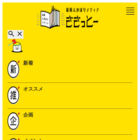
新着
オススメ
企画