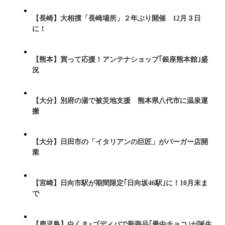
【長崎】大相撲「長崎場所」２年ぶり開催 12月３日
に！
【熊本】買って応援！アンテナショップ｢銀座熊本館｣盛
況
【大分】別府の湯で被災地支援 熊本県八代市に温泉運
搬
【大分】日田市の「イタリアンの巨匠」がバーガー店開
業
【宮崎】日向市駅が期間限定｢日向坂46駅｣に！10月末ま
で
【鹿児島】白くま×ゴディバで新商品｢最中チョコ｣が誕生