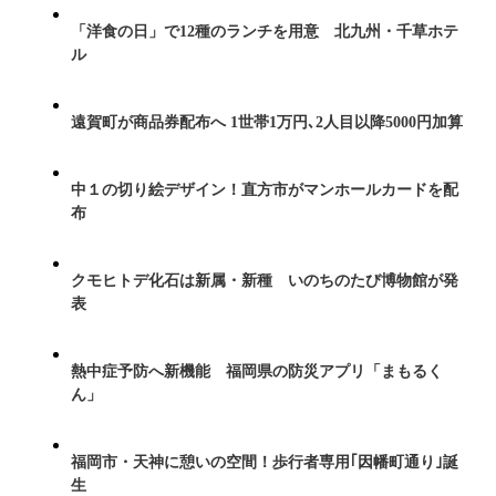
「洋食の日」で12種のランチを用意 北九州・千草ホテ
ル
遠賀町が商品券配布へ 1世帯1万円､2人目以降5000円加算
中１の切り絵デザイン！直方市がマンホールカードを配
布
クモヒトデ化石は新属・新種 いのちのたび博物館が発
表
熱中症予防へ新機能 福岡県の防災アプリ「まもるく
ん」
福岡市・天神に憩いの空間！歩行者専用｢因幡町通り｣誕
生