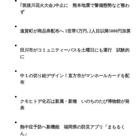
｢筑後川花火大会｣中止に 熊本地震で警備態勢など整わ
ず
遠賀町が商品券配布へ 1世帯1万円､2人目以降5000円加算
田川市がコミュニティーバスを土曜日にも運行 試験的
に
中１の切り絵デザイン！直方市がマンホールカードを配
布
クモヒトデ化石は新属・新種 いのちのたび博物館が発
表
熱中症予防へ新機能 福岡県の防災アプリ「まもるく
ん」