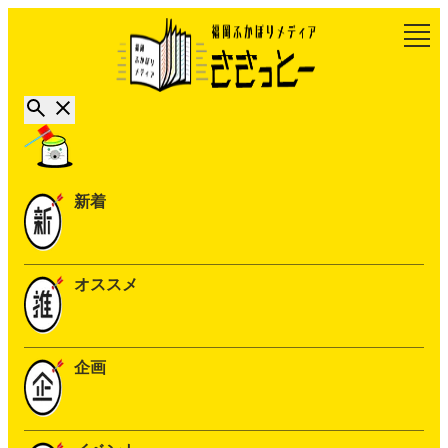
新着
オススメ
企画