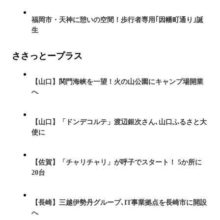
福岡市・天神に憩いの空間！歩行者専用｢因幡町通り｣誕
生
ささっとープラス
【山口】関門海峡を一望！火の山公園にキャンプ場開業
へ
【山口】「ドンデコルテ」渡辺銀次さん､山口ふるさと大
使に
【佐賀】「チャリチャリ」が呼子でスタート！ 5か所に
20台
【長崎】三越伊勢丹グループ､IT事業拠点を長崎市に開設
へ