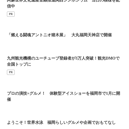
阿蘇世界文化遺産登録推進関西シンポジウム 当日の模様を配
信中
PR
「燃える闘魂アントニオ猪木展」 大丸福岡天神店で開催
九州観光機構のユーチューブ登録者が3万人突破！観光DMOで
全国トップに
PR
プロの演技×グルメ！ 体験型アイスショーを福岡市で1月に開
催
ようこそ！世界水泳 福岡らしいグルメや企画でおもてなし