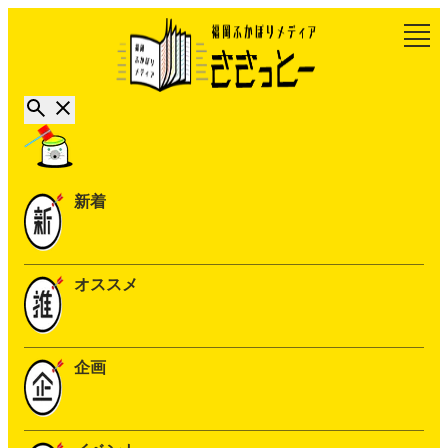
新着
オススメ
企画