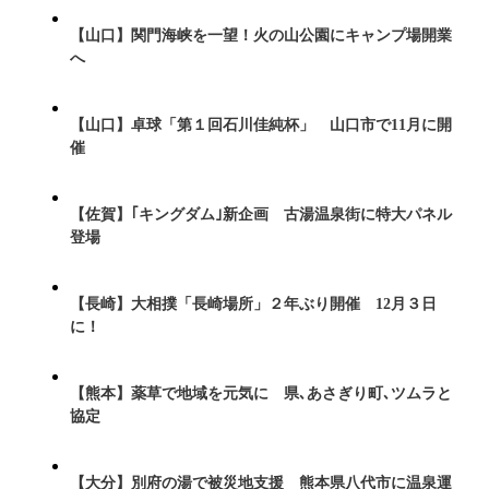
【山口】関門海峡を一望！火の山公園にキャンプ場開業
へ
【山口】卓球「第１回石川佳純杯」 山口市で11月に開
催
【佐賀】｢キングダム｣新企画 古湯温泉街に特大パネル
登場
【長崎】大相撲「長崎場所」２年ぶり開催 12月３日
に！
【熊本】薬草で地域を元気に 県､あさぎり町､ツムラと
協定
【大分】別府の湯で被災地支援 熊本県八代市に温泉運