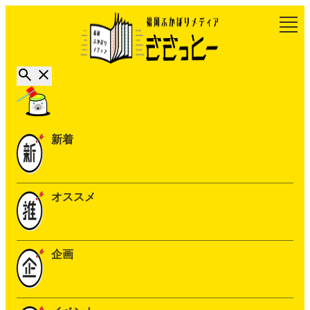
新着
オススメ
企画