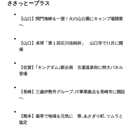
ささっとープラス
【山口】関門海峡を一望！火の山公園にキャンプ場開業
へ
【山口】卓球「第１回石川佳純杯」 山口市で11月に開
催
【佐賀】｢キングダム｣新企画 古湯温泉街に特大パネル
登場
【長崎】三越伊勢丹グループ､IT事業拠点を長崎市に開設
へ
【熊本】薬草で地域を元気に 県､あさぎり町､ツムラと
協定