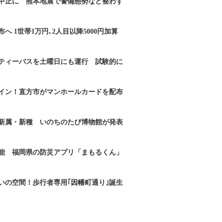
｣中止に 熊本地震で警備態勢など整わず
へ 1世帯1万円､2人目以降5000円加算
ティーバスを土曜日にも運行 試験的に
イン！直方市がマンホールカードを配布
新属・新種 いのちのたび博物館が発表
能 福岡県の防災アプリ「まもるくん」
いの空間！歩行者専用｢因幡町通り｣誕生