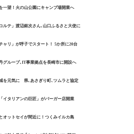
を一望！火の山公園にキャンプ場開業へ
コルテ」渡辺銀次さん､山口ふるさと大使に
チャリ」が呼子でスタート！ 5か所に20台
丹グループ､IT事業拠点を長崎市に開設へ
域を元気に 県､あさぎり町､ツムラと協定
「イタリアンの巨匠」がバーガー店開業
とオットセイが間近に！つくみイルカ島