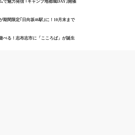
で魅力発信 ｢キャンプ地都城DAY｣開催
期間限定｢日向坂46駅｣に！10月末まで
遊べる！志布志市に「こころば」が誕生