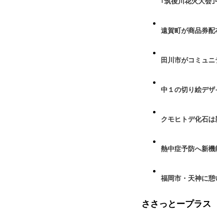
｢筑後川花火大会
遠賀町が商品券配布
田川市がコミュニ
中１の切り絵デザ
クモヒトデ化石は
熱中症予防へ新機
福岡市・天神に憩
ささっとープラス