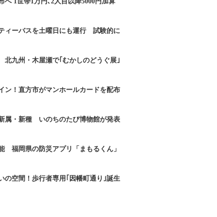
へ 1世帯1万円､2人目以降5000円加算
ティーバスを土曜日にも運行 試験的に
 北九州・木屋瀬で｢むかしのどうぐ展｣
イン！直方市がマンホールカードを配布
新属・新種 いのちのたび博物館が発表
能 福岡県の防災アプリ「まもるくん」
いの空間！歩行者専用｢因幡町通り｣誕生