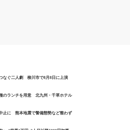
つなぐ二人劇 柳川市で8月8日に上演
2種のランチを用意 北九州・千草ホテル
｣中止に 熊本地震で警備態勢など整わず