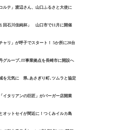
コルテ」渡辺さん、山口ふるさと大使に
１回石川佳純杯」 山口市で11月に開催
チャリ」が呼子でスタート！ 5か所に20台
丹グループ､IT事業拠点を長崎市に開設へ
域を元気に 県､あさぎり町､ツムラと協定
「イタリアンの巨匠」がバーガー店開業
とオットセイが間近に！つくみイルカ島