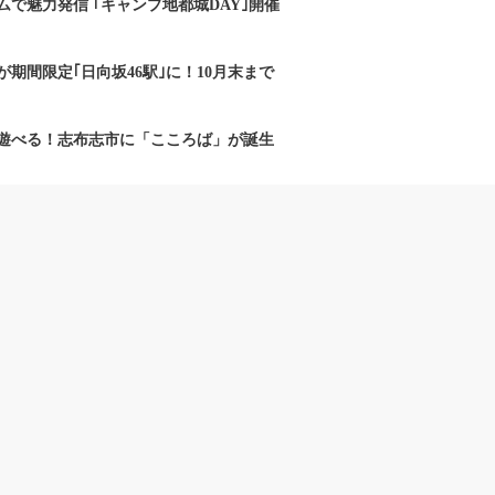
で魅力発信 ｢キャンプ地都城DAY｣開催
期間限定｢日向坂46駅｣に！10月末まで
遊べる！志布志市に「こころば」が誕生