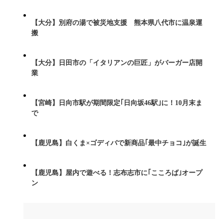
【大分】別府の湯で被災地支援 熊本県八代市に温泉運
搬
【大分】日田市の「イタリアンの巨匠」がバーガー店開
業
【宮崎】日向市駅が期間限定｢日向坂46駅｣に！10月末ま
で
【鹿児島】白くま×ゴディバで新商品｢最中チョコ｣が誕生
【鹿児島】屋内で遊べる！志布志市に｢こころば｣オープ
ン