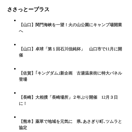
ささっとープラス
【山口】関門海峡を一望！火の山公園にキャンプ場開業
へ
【山口】卓球「第１回石川佳純杯」 山口市で11月に開
催
【佐賀】｢キングダム｣新企画 古湯温泉街に特大パネル
登場
【長崎】大相撲「長崎場所」２年ぶり開催 12月３日
に！
【熊本】薬草で地域を元気に 県､あさぎり町､ツムラと
協定