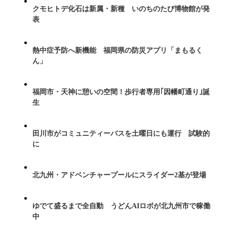
クモヒトデ化石は新属・新種 いのちのたび博物館が発
表
熱中症予防へ新機能 福岡県の防災アプリ「まもるく
ん」
福岡市・天神に憩いの空間！歩行者専用｢因幡町通り｣誕
生
田川市がコミュニティーバスを土曜日にも運行 試験的
に
北九州・アドベンチャープールにスライダー2基が登場
ゆでて盛るまで全自動 うどんAIロボが北九州市で稼働
中