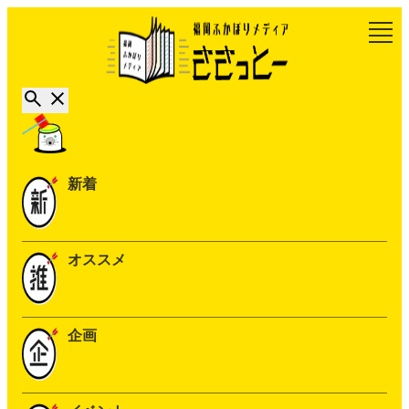
新着
オススメ
企画