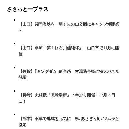
ささっとープラス
【山口】関門海峡を一望！火の山公園にキャンプ場開業
へ
【山口】卓球「第１回石川佳純杯」 山口市で11月に開
催
【佐賀】｢キングダム｣新企画 古湯温泉街に特大パネル
登場
【長崎】大相撲「長崎場所」２年ぶり開催 12月３日
に！
【熊本】薬草で地域を元気に 県､あさぎり町､ツムラと
協定