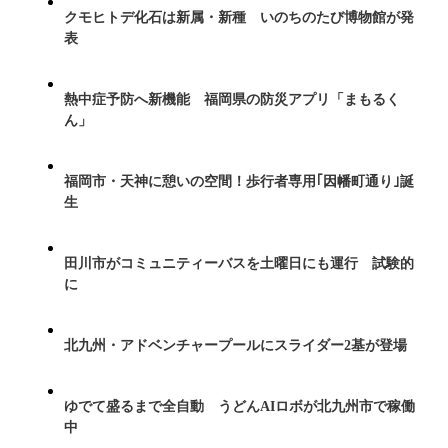
クモヒトデ化石は新属・新種 いのちのたび博物館が発
表
熱中症予防へ新機能 福岡県の防災アプリ「まもるく
ん」
福岡市・天神に憩いの空間！歩行者専用｢因幡町通り｣誕
生
田川市がコミュニティーバスを土曜日にも運行 試験的
に
北九州・アドベンチャープールにスライダー2基が登場
ゆでて盛るまで全自動 うどんAIロボが北九州市で稼働
中