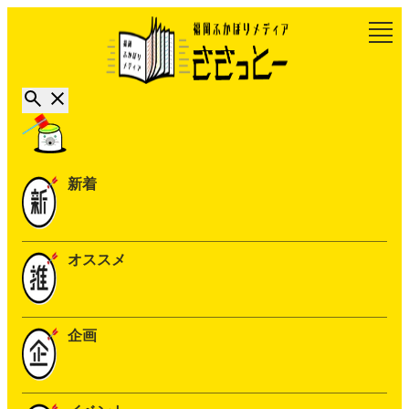
新着
オススメ
企画