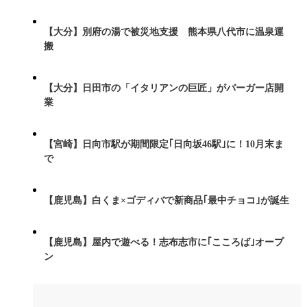
【大分】別府の湯で被災地支援 熊本県八代市に温泉運
搬
【大分】日田市の「イタリアンの巨匠」がバーガー店開
業
【宮崎】日向市駅が期間限定｢日向坂46駅｣に！10月末ま
で
【鹿児島】白くま×ゴディバで新商品｢最中チョコ｣が誕生
【鹿児島】屋内で遊べる！志布志市に｢こころば｣オープ
ン