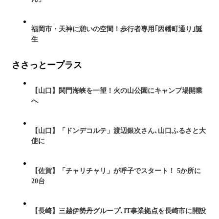
福岡市・天神に憩いの空間！歩行者専用｢因幡町通り｣誕
生
ささっとープラス
【山口】関門海峡を一望！火の山公園にキャンプ場開業
へ
【山口】「ドンデコルテ」渡辺銀次さん､山口ふるさと大
使に
【佐賀】「チャリチャリ」が呼子でスタート！ 5か所に
20台
【長崎】三越伊勢丹グループ､IT事業拠点を長崎市に開設