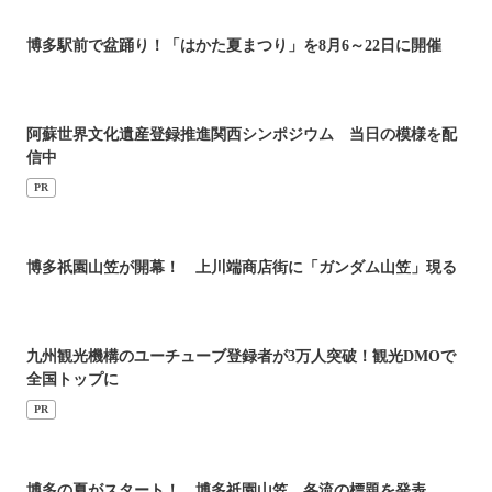
博多駅前で盆踊り！「はかた夏まつり」を8月6～22日に開催
阿蘇世界文化遺産登録推進関西シンポジウム 当日の模様を配
信中
PR
博多祇園山笠が開幕！ 上川端商店街に「ガンダム山笠」現る
九州観光機構のユーチューブ登録者が3万人突破！観光DMOで
全国トップに
PR
博多の夏がスタート！ 博多祇園山笠、各流の標題を発表