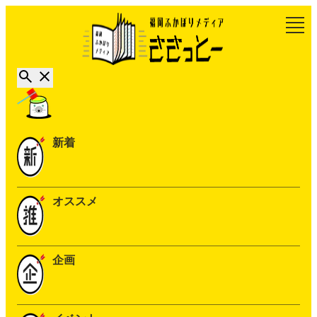
新着
オススメ
企画