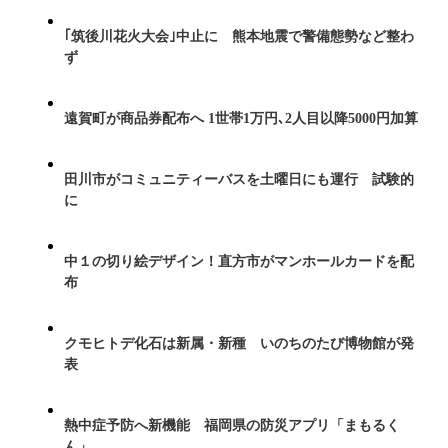
｢筑後川花火大会｣中止に 熊本地震で警備態勢など整わ
ず
遠賀町が商品券配布へ 1世帯1万円､2人目以降5000円加算
田川市がコミュニティーバスを土曜日にも運行 試験的
に
中１の切り絵デザイン！直方市がマンホールカードを配
布
クモヒトデ化石は新属・新種 いのちのたび博物館が発
表
熱中症予防へ新機能 福岡県の防災アプリ「まもるく
ん」