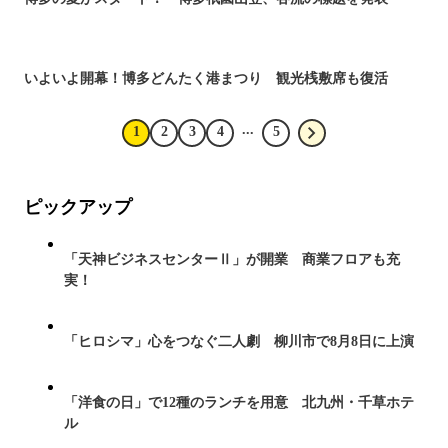
いよいよ開幕！博多どんたく港まつり 観光桟敷席も復活
...
1
2
3
4
5
ピックアップ
「天神ビジネスセンターⅡ」が開業 商業フロアも充
実！
「ヒロシマ」心をつなぐ二人劇 柳川市で8月8日に上演
「洋食の日」で12種のランチを用意 北九州・千草ホテ
ル