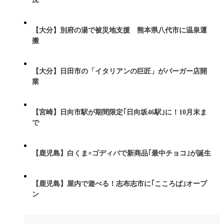
【大分】別府の湯で被災地支援 熊本県八代市に温泉運
搬
【大分】日田市の「イタリアンの巨匠」がバーガー店開
業
【宮崎】日向市駅が期間限定｢日向坂46駅｣に！10月末ま
で
【鹿児島】白くま×ゴディバで新商品｢最中チョコ｣が誕生
【鹿児島】屋内で遊べる！志布志市に｢こころば｣オープ
ン