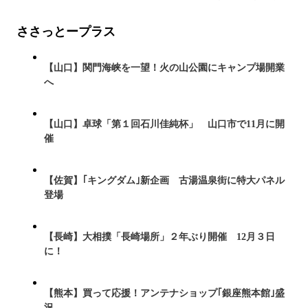
ささっとープラス
【山口】関門海峡を一望！火の山公園にキャンプ場開業
へ
【山口】卓球「第１回石川佳純杯」 山口市で11月に開
催
【佐賀】｢キングダム｣新企画 古湯温泉街に特大パネル
登場
【長崎】大相撲「長崎場所」２年ぶり開催 12月３日
に！
【熊本】買って応援！アンテナショップ｢銀座熊本館｣盛
況