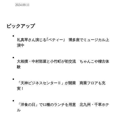
2024.09.11
ピックアップ
礼真琴さん演じる｢ベティー｣ 博多座でミュージカル上
演中
大相撲・中村部屋と小竹町が初交流 ちゃんこや稽古体
験
「天神ビジネスセンターⅡ」が開業 商業フロアも充
実！
「洋食の日」で12種のランチを用意 北九州・千草ホテ
ル