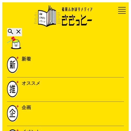
新着
オススメ
企画