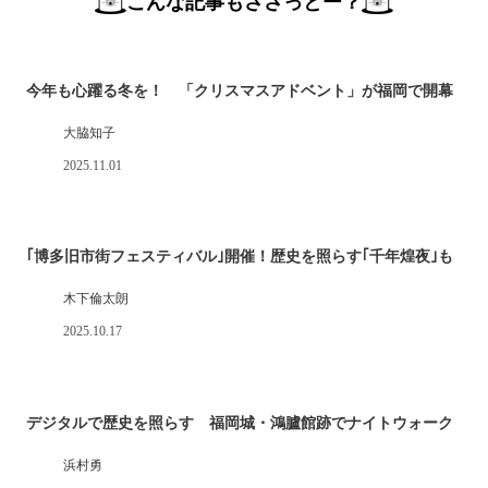
こんな記事もささっとー？
今年も心躍る冬を！ 「クリスマスアドベント」が福岡で開幕
大脇知子
2025.11.01
｢博多旧市街フェスティバル｣開催！歴史を照らす｢千年煌夜｣も
木下倫太朗
2025.10.17
デジタルで歴史を照らす 福岡城・鴻臚館跡でナイトウォーク
浜村勇