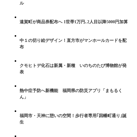
ル
遠賀町が商品券配布へ 1世帯1万円､2人目以降5000円加算
中１の切り絵デザイン！直方市がマンホールカードを配
布
クモヒトデ化石は新属・新種 いのちのたび博物館が発
表
熱中症予防へ新機能 福岡県の防災アプリ「まもるく
ん」
福岡市・天神に憩いの空間！歩行者専用｢因幡町通り｣誕
生