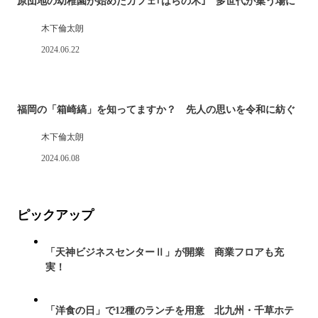
原団地の幼稚園が始めたカフェ｢はらの木｣ 多世代が集う場に
木下倫太朗
2024.06.22
福岡の「箱崎縞」を知ってますか？ 先人の思いを令和に紡ぐ
木下倫太朗
2024.06.08
ピックアップ
「天神ビジネスセンターⅡ」が開業 商業フロアも充
実！
「洋食の日」で12種のランチを用意 北九州・千草ホテ