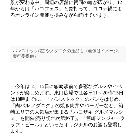
景が変わる中、周辺の店舗に賛同の輪が広がり、12
年からは「ハコフェス」と銘打って、コロナ禍によ
るオンライン開催を挟みながら続けています。
パンストック(左)やノダニクの逸品も（画像はイメージ。
実行委提供）
今年は14、15日に箱崎駅前で多彩なグルメやイベ
ントが楽しめます。東口広場では各日11～20時(15日
は18時まで)に、「パンストック」のパンをはじめ、
「肉バル ノダニク」の焼き肉丼やバーガーなど、箱
崎エリアの人気店が集まる「ハコザキ グルメマルシ
ェ」を開催(売り切れ次第終了)。「筥崎ジンジャーク
ラフトビール」といったオリジナルのお酒も登場し
ます。