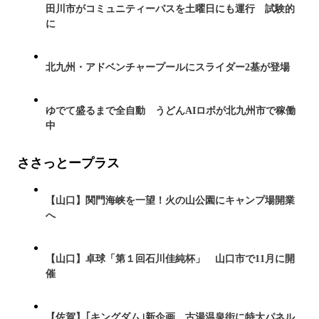
田川市がコミュニティーバスを土曜日にも運行 試験的
に
北九州・アドベンチャープールにスライダー2基が登場
ゆでて盛るまで全自動 うどんAIロボが北九州市で稼働
中
ささっとープラス
【山口】関門海峡を一望！火の山公園にキャンプ場開業
へ
【山口】卓球「第１回石川佳純杯」 山口市で11月に開
催
【佐賀】｢キングダム｣新企画 古湯温泉街に特大パネル