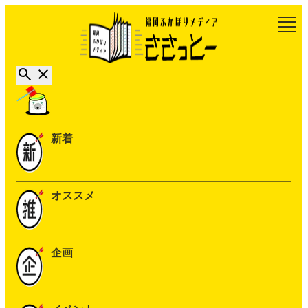
新着
オススメ
企画