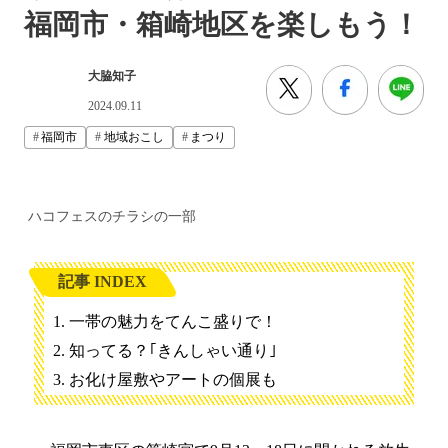
福岡市・箱崎地区を楽しもう！
大脇知子
2024.09.11
福岡市
地域おこし
まつり
ハコフェスのチラシの一部
記事 INDEX
一帯の魅力をてんこ盛りで！
知ってる？｢きんしゃい通り｣
お化け屋敷やアートの個展も