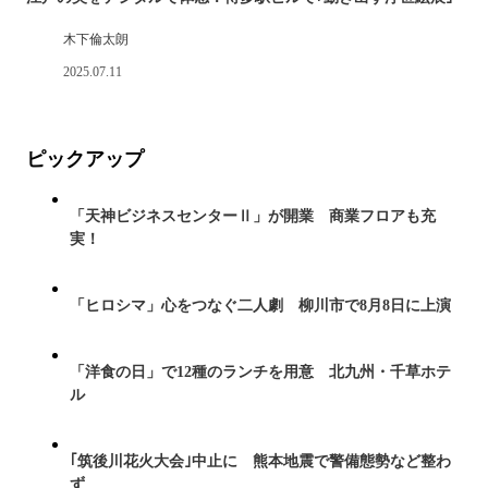
木下倫太朗
2025.07.11
ピックアップ
「天神ビジネスセンターⅡ」が開業 商業フロアも充
実！
「ヒロシマ」心をつなぐ二人劇 柳川市で8月8日に上演
「洋食の日」で12種のランチを用意 北九州・千草ホテ
ル
｢筑後川花火大会｣中止に 熊本地震で警備態勢など整わ
ず