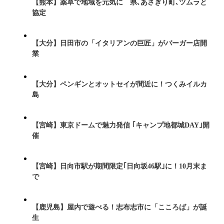
【熊本】薬草で地域を元気に 県､あさぎり町､ツムラと
協定
【大分】日田市の「イタリアンの巨匠」がバーガー店開
業
【大分】ペンギンとオットセイが間近に！つくみイルカ
島
【宮崎】東京ドームで魅力発信 ｢キャンプ地都城DAY｣開
催
【宮崎】日向市駅が期間限定｢日向坂46駅｣に！10月末ま
で
【鹿児島】屋内で遊べる！志布志市に「こころば」が誕
生