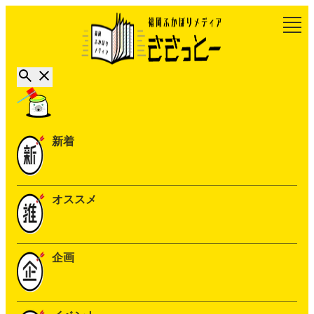
新着
オススメ
企画