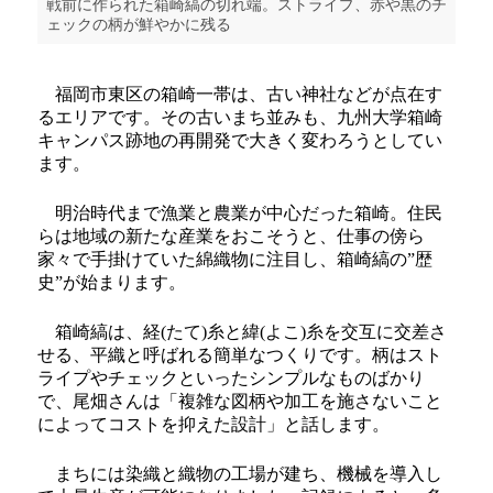
戦前に作られた箱崎縞の切れ端。ストライプ、赤や黒のチ
ェックの柄が鮮やかに残る
福岡市東区の箱崎一帯は、古い神社などが点在す
るエリアです。その古いまち並みも、九州大学箱崎
キャンパス跡地の再開発で大きく変わろうとしてい
ます。
明治時代まで漁業と農業が中心だった箱崎。住民
らは地域の新たな産業をおこそうと、仕事の傍ら
家々で手掛けていた綿織物に注目し、箱崎縞の”歴
史”が始まります。
箱崎縞は、経(たて)糸と緯(よこ)糸を交互に交差さ
せる、平織と呼ばれる簡単なつくりです。柄はスト
ライプやチェックといったシンプルなものばかり
で、尾畑さんは「複雑な図柄や加工を施さないこと
によってコストを抑えた設計」と話します。
まちには染織と織物の工場が建ち、機械を導入し