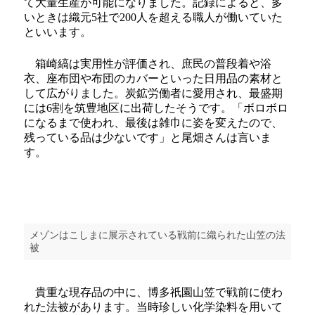
て大量生産が可能になりました。記録によると、多
いときは織元5社で200人を超える職人が働いていた
といいます。
箱崎縞は実用性が評価され、庶民の普段着や浴
衣、座布団や布団のカバーといった日用品の素材と
して広がりました。炭鉱労働者に愛用され、最盛期
には6割を筑豊地区に出荷したそうです。「ボロボロ
になるまで使われ、最後は雑巾に姿を変えたので、
残っている品は少ないです」と尾畑さんは言いま
す。
メゾンはこしまに展示されている戦前に織られた山笠の法
被
貴重な現存品の中に、博多祇園山笠で戦前に使わ
れた法被があります。当時珍しい化学染料を用いて