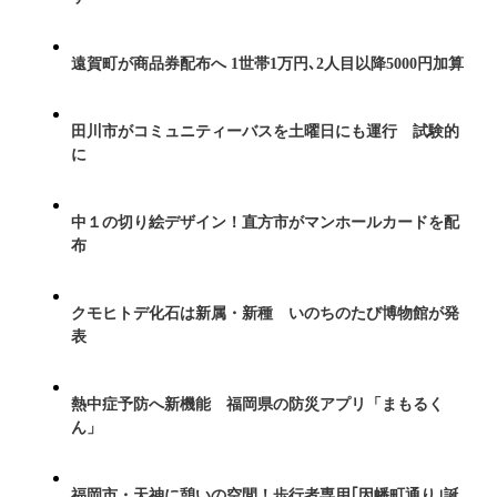
遠賀町が商品券配布へ 1世帯1万円､2人目以降5000円加算
田川市がコミュニティーバスを土曜日にも運行 試験的
に
中１の切り絵デザイン！直方市がマンホールカードを配
布
クモヒトデ化石は新属・新種 いのちのたび博物館が発
表
熱中症予防へ新機能 福岡県の防災アプリ「まもるく
ん」
福岡市・天神に憩いの空間！歩行者専用｢因幡町通り｣誕