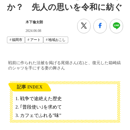
か？ 先人の思いを令和に紡ぐ
木下倫太朗
2024.06.08
福岡市
アート
地域おこし
戦前に作られた法被を掲げる尾畑さん(右)と、復元した箱崎縞
のシャツを手にする妻の舞さん
記事 INDEX
戦争で途絶えた歴史
｢普段使い｣を求めて
カフェでふれる”味”