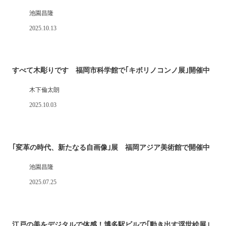
池園昌隆
2025.10.13
すべて木彫りです 福岡市科学館で｢キボリノコンノ展｣開催中
木下倫太朗
2025.10.03
｢変革の時代、新たなる自画像｣展 福岡アジア美術館で開催中
池園昌隆
2025.07.25
江戸の美をデジタルで体感！博多駅ビルで｢動き出す浮世絵展｣