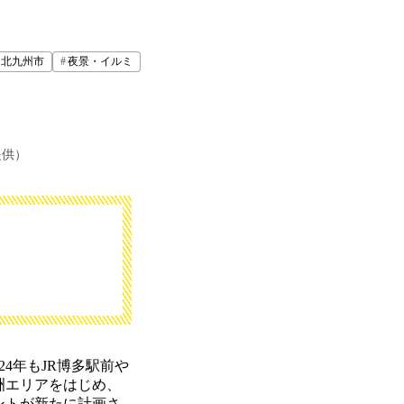
北九州市
夜景・イルミ
提供）
4年もJR博多駅前や
洲エリアをはじめ、
ントが新たに計画さ