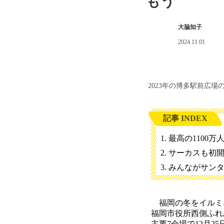
もう
大脇知子
2024.11.01
2023年の博多駅前広
記事 INDEX
最高の1100万
サーカスも初
みんながサン
福岡の冬をイルミネ
福岡市役所西側ふれ
主要7会場で12月