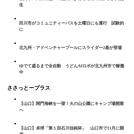
生
田川市がコミュニティーバスを土曜日にも運行 試験的
に
北九州・アドベンチャープールにスライダー2基が登場
ゆでて盛るまで全自動 うどんAIロボが北九州市で稼働
中
ささっとープラス
【山口】関門海峡を一望！火の山公園にキャンプ場開業
へ
【山口】卓球「第１回石川佳純杯」 山口市で11月に開