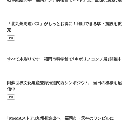
戦争終結50年 福岡アジア美術館で｢ベトナム、記憶の風景｣展
「北九州周遊パス」がもっとお得に！利用できる駅・施設を拡
充
PR
すべて木彫りです 福岡市科学館で｢キボリノコンノ展｣開催中
阿蘇世界文化遺産登録推進関西シンポジウム 当日の模様を配
信中
PR
｢MoMAストア｣九州初進出へ 福岡市・天神のワンビルに