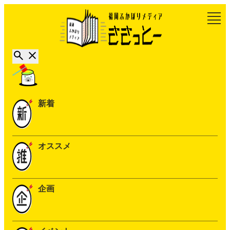
新着
オススメ
企画