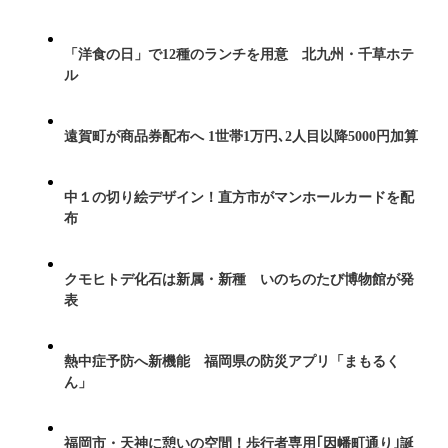
「洋食の日」で12種のランチを用意 北九州・千草ホテ
ル
遠賀町が商品券配布へ 1世帯1万円､2人目以降5000円加算
中１の切り絵デザイン！直方市がマンホールカードを配
布
クモヒトデ化石は新属・新種 いのちのたび博物館が発
表
熱中症予防へ新機能 福岡県の防災アプリ「まもるく
ん」
福岡市・天神に憩いの空間！歩行者専用｢因幡町通り｣誕