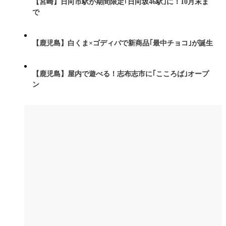
【宮崎】日向市駅が期間限定｢日向坂46駅｣に！10月末ま
で
【鹿児島】白くま×ゴディバで新商品｢最中チョコ｣が誕生
【鹿児島】屋内で遊べる！志布志市に｢こころば｣オープ
ン