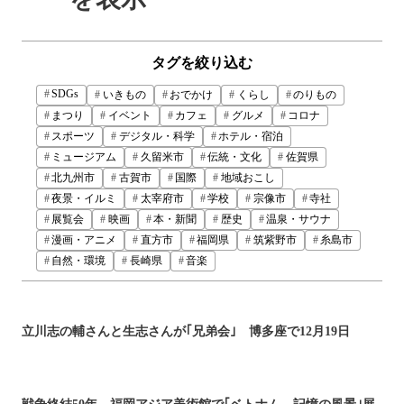
タグを絞り込む
SDGs
いきもの
おでかけ
くらし
のりもの
まつり
イベント
カフェ
グルメ
コロナ
スポーツ
デジタル・科学
ホテル・宿泊
ミュージアム
久留米市
伝統・文化
佐賀県
北九州市
古賀市
国際
地域おこし
夜景・イルミ
太宰府市
学校
宗像市
寺社
展覧会
映画
本・新聞
歴史
温泉・サウナ
漫画・アニメ
直方市
福岡県
筑紫野市
糸島市
自然・環境
長崎県
音楽
立川志の輔さんと生志さんが｢兄弟会｣ 博多座で12月19日