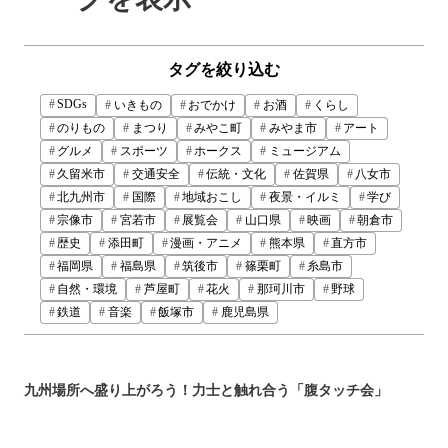
タグを絞り込む
SDGs
いきもの
おでかけ
お酒
くらし
のりもの
まつり
みやこ町
みやま市
アート
グルメ
スポーツ
ホークス
ミュージアム
久留米市
交通安全
伝統・文化
佐賀県
八女市
北九州市
国際
地域おこし
夜景・イルミ
学び
宗像市
宮若市
展覧会
山口県
映画
朝倉市
歴史
添田町
漫画・アニメ
熊本県
直方市
福岡県
福島県
筑後市
篠栗町
糸島市
自然・環境
芦屋町
花火
那珂川市
野球
鉄道
音楽
飯塚市
鹿児島県
九州場所へ盛り上がろう！力士と触れ合う「腹タッチ会」