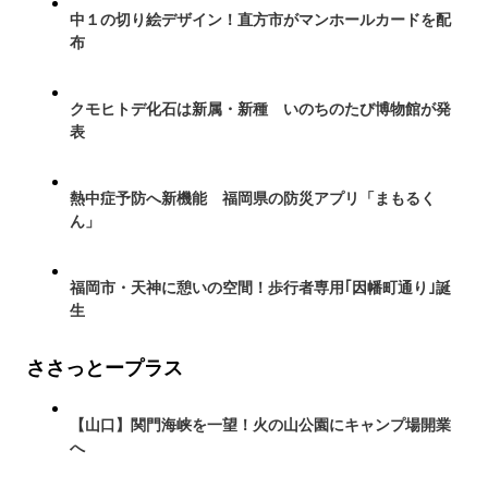
中１の切り絵デザイン！直方市がマンホールカードを配
布
クモヒトデ化石は新属・新種 いのちのたび博物館が発
表
熱中症予防へ新機能 福岡県の防災アプリ「まもるく
ん」
福岡市・天神に憩いの空間！歩行者専用｢因幡町通り｣誕
生
ささっとープラス
【山口】関門海峡を一望！火の山公園にキャンプ場開業
へ