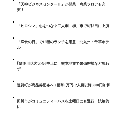
「天神ビジネスセンターⅡ」が開業 商業フロアも充
実！
「ヒロシマ」心をつなぐ二人劇 柳川市で8月8日に上演
「洋食の日」で12種のランチを用意 北九州・千草ホテ
ル
｢筑後川花火大会｣中止に 熊本地震で警備態勢など整わ
ず
遠賀町が商品券配布へ 1世帯1万円､2人目以降5000円加算
田川市がコミュニティーバスを土曜日にも運行 試験的
に