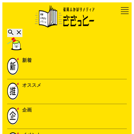
新着
オススメ
企画