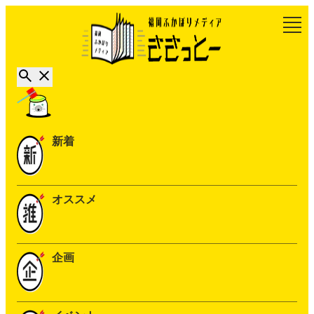
新着
オススメ
企画