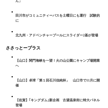
ん」
田川市がコミュニティーバスを土曜日にも運行 試験的
に
北九州・アドベンチャープールにスライダー2基が登場
ささっとープラス
【山口】関門海峡を一望！火の山公園にキャンプ場開業
へ
【山口】卓球「第１回石川佳純杯」 山口市で11月に開
催
【佐賀】｢キングダム｣新企画 古湯温泉街に特大パネル
登場