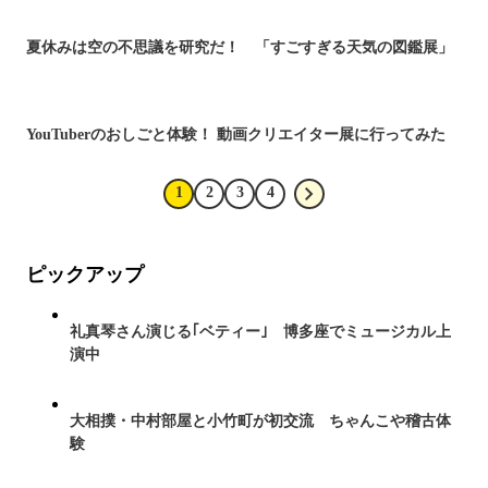
夏休みは空の不思議を研究だ！ 「すごすぎる天気の図鑑展」
YouTuberのおしごと体験！ 動画クリエイター展に行ってみた
1
2
3
4
ピックアップ
礼真琴さん演じる｢ベティー｣ 博多座でミュージカル上
演中
大相撲・中村部屋と小竹町が初交流 ちゃんこや稽古体
験