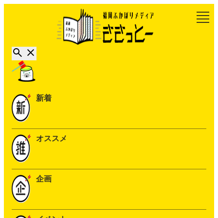
新着
オススメ
企画