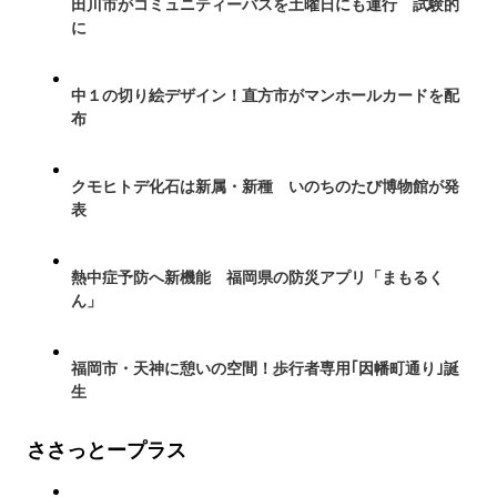
田川市がコミュニティーバスを土曜日にも運行 試験的
に
中１の切り絵デザイン！直方市がマンホールカードを配
布
クモヒトデ化石は新属・新種 いのちのたび博物館が発
表
熱中症予防へ新機能 福岡県の防災アプリ「まもるく
ん」
福岡市・天神に憩いの空間！歩行者専用｢因幡町通り｣誕
生
ささっとープラス