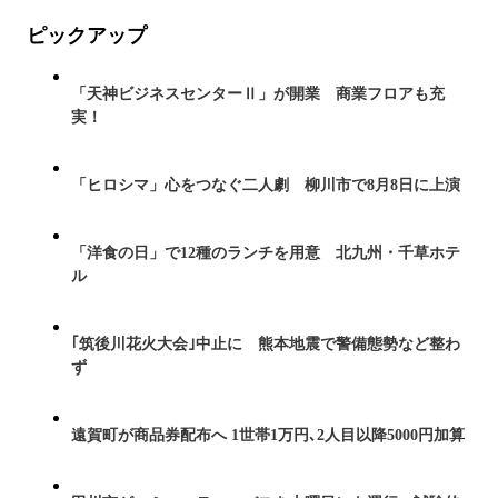
ピックアップ
「天神ビジネスセンターⅡ」が開業 商業フロアも充
実！
「ヒロシマ」心をつなぐ二人劇 柳川市で8月8日に上演
「洋食の日」で12種のランチを用意 北九州・千草ホテ
ル
｢筑後川花火大会｣中止に 熊本地震で警備態勢など整わ
ず
遠賀町が商品券配布へ 1世帯1万円､2人目以降5000円加算