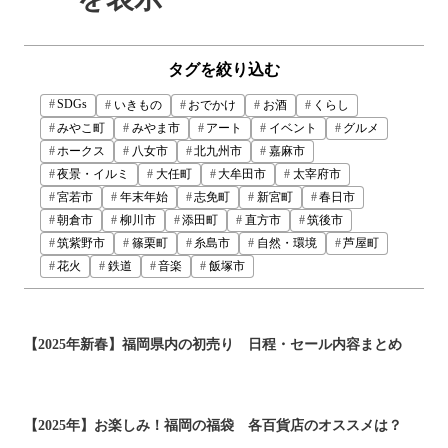
タグを絞り込む
SDGs
いきもの
おでかけ
お酒
くらし
みやこ町
みやま市
アート
イベント
グルメ
ホークス
八女市
北九州市
嘉麻市
夜景・イルミ
大任町
大牟田市
太宰府市
宮若市
年末年始
志免町
新宮町
春日市
朝倉市
柳川市
添田町
直方市
筑後市
筑紫野市
篠栗町
糸島市
自然・環境
芦屋町
花火
鉄道
音楽
飯塚市
【2025年新春】福岡県内の初売り 日程・セール内容まとめ
【2025年】お楽しみ！福岡の福袋 各百貨店のオススメは？