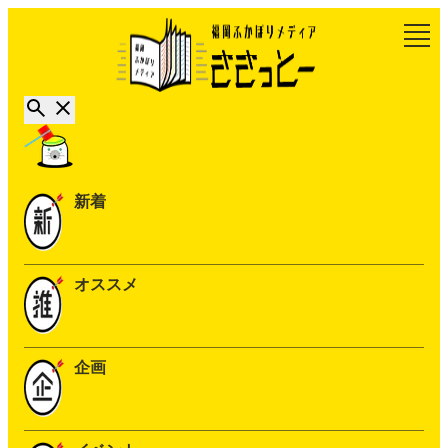
新着
オススメ
企画