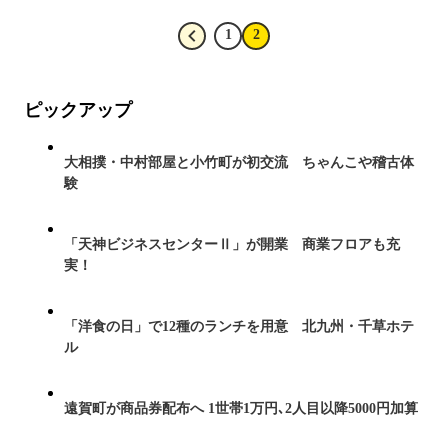
1
2
ピックアップ
大相撲・中村部屋と小竹町が初交流 ちゃんこや稽古体
験
「天神ビジネスセンターⅡ」が開業 商業フロアも充
実！
「洋食の日」で12種のランチを用意 北九州・千草ホテ
ル
遠賀町が商品券配布へ 1世帯1万円､2人目以降5000円加算