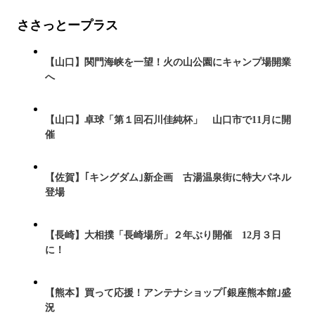
ささっとープラス
【山口】関門海峡を一望！火の山公園にキャンプ場開業
へ
【山口】卓球「第１回石川佳純杯」 山口市で11月に開
催
【佐賀】｢キングダム｣新企画 古湯温泉街に特大パネル
登場
【長崎】大相撲「長崎場所」２年ぶり開催 12月３日
に！
【熊本】買って応援！アンテナショップ｢銀座熊本館｣盛
況