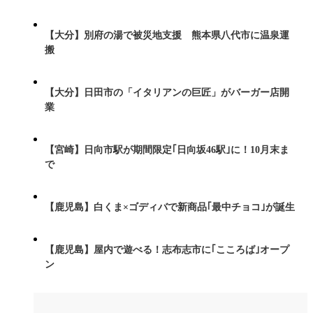
【大分】別府の湯で被災地支援 熊本県八代市に温泉運
搬
【大分】日田市の「イタリアンの巨匠」がバーガー店開
業
【宮崎】日向市駅が期間限定｢日向坂46駅｣に！10月末ま
で
【鹿児島】白くま×ゴディバで新商品｢最中チョコ｣が誕生
【鹿児島】屋内で遊べる！志布志市に｢こころば｣オープ
ン