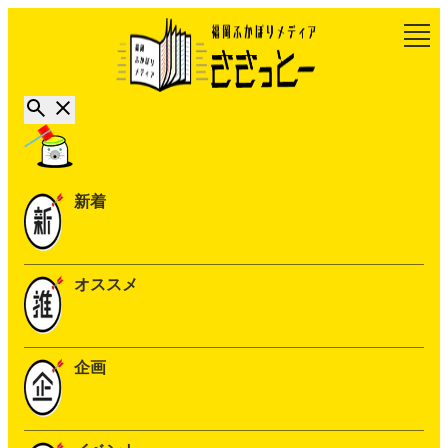
新着
オススメ
企画