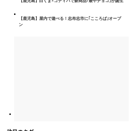
【鹿児島】白くま×ゴディバで新商品｢最中チョコ｣が誕生
【鹿児島】屋内で遊べる！志布志市に｢こころば｣オープ
ン