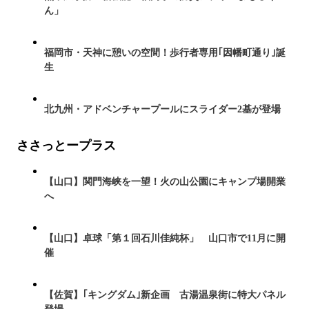
ん」
福岡市・天神に憩いの空間！歩行者専用｢因幡町通り｣誕
生
北九州・アドベンチャープールにスライダー2基が登場
ささっとープラス
【山口】関門海峡を一望！火の山公園にキャンプ場開業
へ
【山口】卓球「第１回石川佳純杯」 山口市で11月に開
催
【佐賀】｢キングダム｣新企画 古湯温泉街に特大パネル