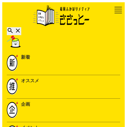
新着
オススメ
企画