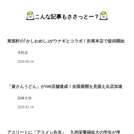
こんな記事もささっとー？
東筑軒の｢かしわめし｣がウナギとコラボ！折尾本店で提供開始
木村歩
2026.06.24
「資さんうどん」が100店舗達成！全国展開を見据え出店加速
浜崎大弥
2026.03.14
アスリートに「アスメシ弁当」 九州栄養福祉大の学生が考