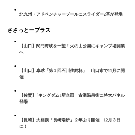
北九州・アドベンチャープールにスライダー2基が登場
ささっとープラス
【山口】関門海峡を一望！火の山公園にキャンプ場開業
へ
【山口】卓球「第１回石川佳純杯」 山口市で11月に開
催
【佐賀】｢キングダム｣新企画 古湯温泉街に特大パネル
登場
【長崎】大相撲「長崎場所」２年ぶり開催 12月３日
に！