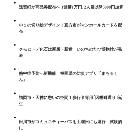
遠賀町が商品券配布へ 1世帯1万円､2人目以降5000円加算
中１の切り絵デザイン！直方市がマンホールカードを配
布
クモヒトデ化石は新属・新種 いのちのたび博物館が発
表
熱中症予防へ新機能 福岡県の防災アプリ「まもるく
ん」
福岡市・天神に憩いの空間！歩行者専用｢因幡町通り｣誕
生
田川市がコミュニティーバスを土曜日にも運行 試験的
に