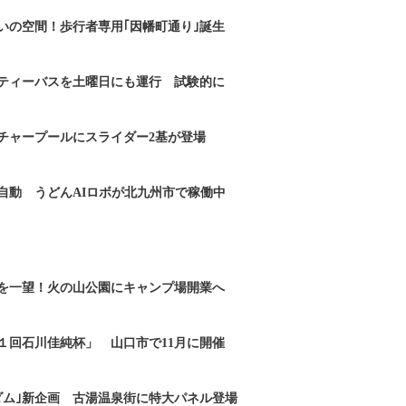
いの空間！歩行者専用｢因幡町通り｣誕生
ティーバスを土曜日にも運行 試験的に
チャープールにスライダー2基が登場
自動 うどんAIロボが北九州市で稼働中
を一望！火の山公園にキャンプ場開業へ
１回石川佳純杯」 山口市で11月に開催
ダム｣新企画 古湯温泉街に特大パネル登場