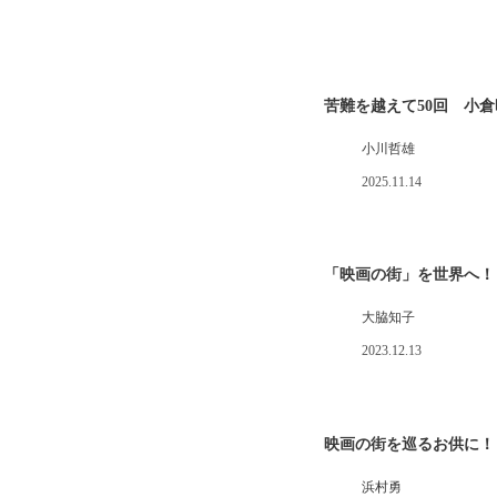
苦難を越えて50回 小倉
小川哲雄
2025.11.14
「映画の街」を世界へ！
大脇知子
2023.12.13
映画の街を巡るお供に！
浜村勇