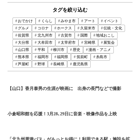
タグを絞り込む
おでかけ
くらし
みやま市
アート
イベント
グルメ
コロナ
ホークス
久留米市
伝統・文化
佐賀県
北九州市
古賀市
国際
地域おこし
大分県
大牟田市
太宰府市
宮崎県
展覧会
山口県
平和
柳川市
歴史
漫画・アニメ
熊本県
福岡市
福岡県
筑前町
糸島市
芦屋町
野球
長崎県
鹿児島県
【山口】香月泰男の生涯が映画に 出身の長門などで撮影
小倉昭和館を応援！3月28､29日に音楽・映像作品を上映
「北九州周遊パス」がもっとお得に！利用できる駅・施設を拡