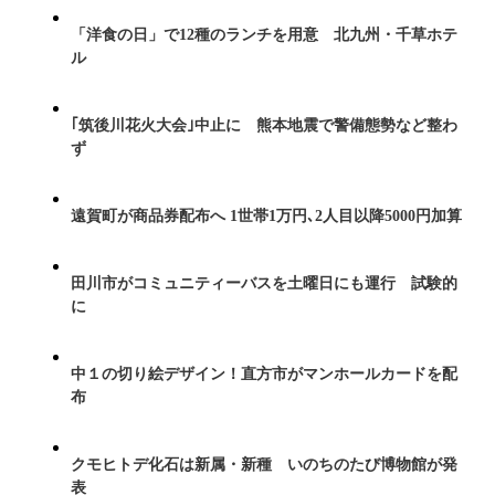
「洋食の日」で12種のランチを用意 北九州・千草ホテ
ル
｢筑後川花火大会｣中止に 熊本地震で警備態勢など整わ
ず
遠賀町が商品券配布へ 1世帯1万円､2人目以降5000円加算
田川市がコミュニティーバスを土曜日にも運行 試験的
に
中１の切り絵デザイン！直方市がマンホールカードを配
布
クモヒトデ化石は新属・新種 いのちのたび博物館が発
表