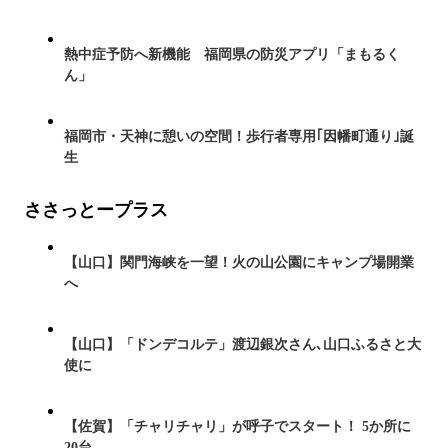
熱中症予防へ新機能 福岡県の防災アプリ「まもるく
ん」
福岡市・天神に憩いの空間！歩行者専用｢因幡町通り｣誕
生
ささっとープラス
【山口】関門海峡を一望！火の山公園にキャンプ場開業
へ
【山口】「ドンデコルテ」渡辺銀次さん､山口ふるさと大
使に
【佐賀】「チャリチャリ」が呼子でスタート！ 5か所に
20台