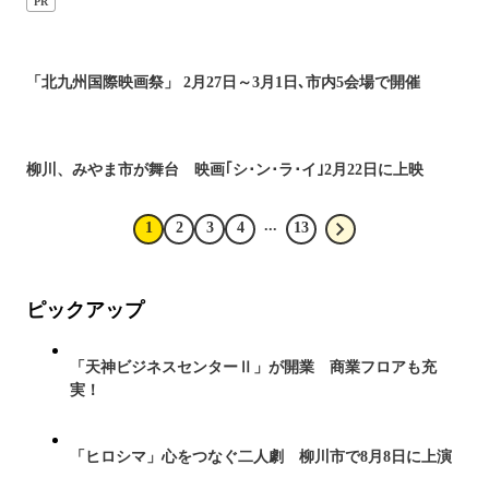
PR
「北九州国際映画祭」 2月27日～3月1日､市内5会場で開催
柳川、みやま市が舞台 映画｢シ･ン･ラ･イ｣2月22日に上映
...
1
2
3
4
13
ピックアップ
「天神ビジネスセンターⅡ」が開業 商業フロアも充
実！
「ヒロシマ」心をつなぐ二人劇 柳川市で8月8日に上演