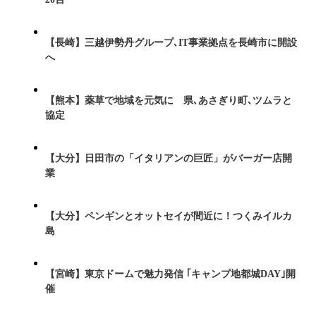
【長崎】三越伊勢丹グループ､IT事業拠点を長崎市に開設
へ
【熊本】薬草で地域を元気に 県､あさぎり町､ツムラと
協定
【大分】日田市の「イタリアンの巨匠」がバーガー店開
業
【大分】ペンギンとオットセイが間近に！つくみイルカ
島
【宮崎】東京ドームで魅力発信 ｢キャンプ地都城DAY｣開
催