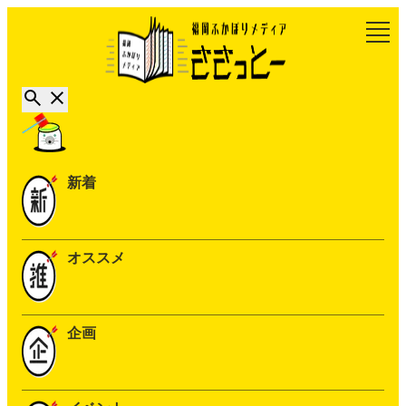
新着
オススメ
企画