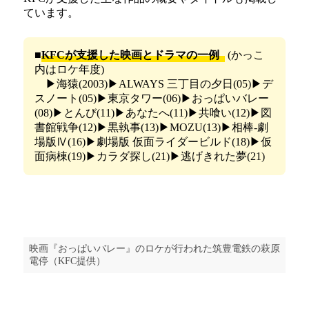
ています。
■
KFCが支援した映画とドラマの一例
(かっこ
内はロケ年度)
▶海猿(2003)▶ALWAYS 三丁目の夕日(05)▶デ
スノート(05)▶東京タワー(06)▶おっぱいバレー
(08)▶とんび(11)▶あなたへ(11)▶共喰い(12)▶図
書館戦争(12)▶黒執事(13)▶MOZU(13)▶相棒-劇
場版Ⅳ(16)▶劇場版 仮面ライダービルド(18)▶仮
面病棟(19)▶カラダ探し(21)▶逃げきれた夢(21)
映画『おっぱいバレー』のロケが行われた筑豊電鉄の萩原
電停（KFC提供）