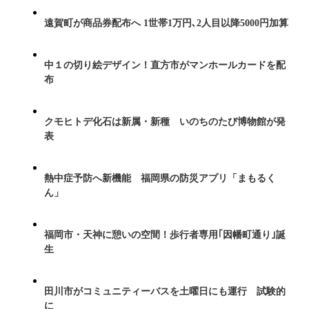
遠賀町が商品券配布へ 1世帯1万円､2人目以降5000円加算
中１の切り絵デザイン！直方市がマンホールカードを配
布
クモヒトデ化石は新属・新種 いのちのたび博物館が発
表
熱中症予防へ新機能 福岡県の防災アプリ「まもるく
ん」
福岡市・天神に憩いの空間！歩行者専用｢因幡町通り｣誕
生
田川市がコミュニティーバスを土曜日にも運行 試験的
に