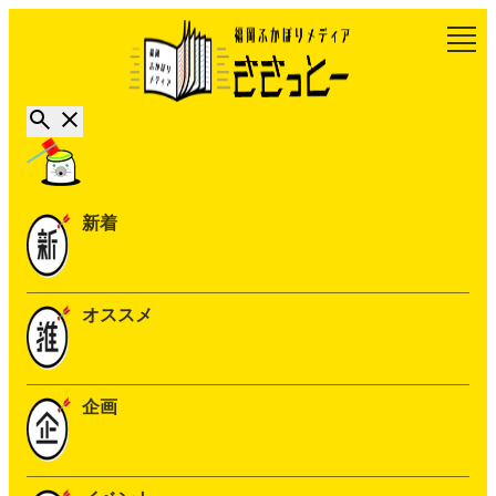
新着
オススメ
企画