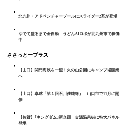
北九州・アドベンチャープールにスライダー2基が登場
ゆでて盛るまで全自動 うどんAIロボが北九州市で稼働
中
ささっとープラス
【山口】関門海峡を一望！火の山公園にキャンプ場開業
へ
【山口】卓球「第１回石川佳純杯」 山口市で11月に開
催
【佐賀】｢キングダム｣新企画 古湯温泉街に特大パネル
登場