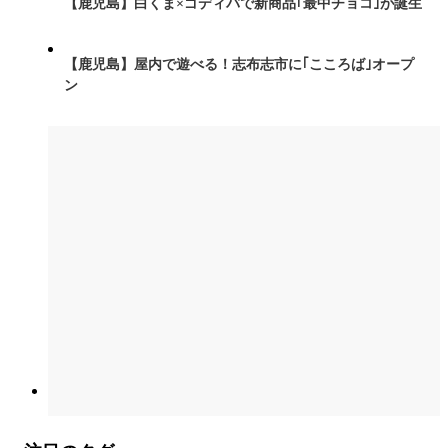
【鹿児島】白くま×ゴディバで新商品｢最中チョコ｣が誕生
【鹿児島】屋内で遊べる！志布志市に｢こころば｣オープ
ン