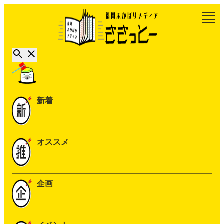
新着
オススメ
企画