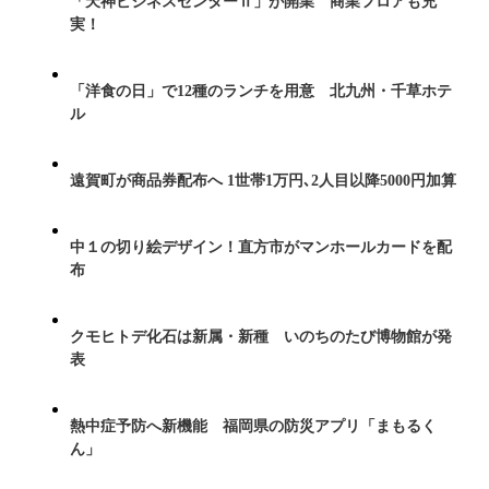
「天神ビジネスセンターⅡ」が開業 商業フロアも充
実！
「洋食の日」で12種のランチを用意 北九州・千草ホテ
ル
遠賀町が商品券配布へ 1世帯1万円､2人目以降5000円加算
中１の切り絵デザイン！直方市がマンホールカードを配
布
クモヒトデ化石は新属・新種 いのちのたび博物館が発
表
熱中症予防へ新機能 福岡県の防災アプリ「まもるく
ん」