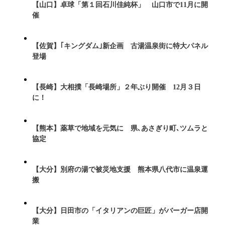
【山口】卓球「第１回石川佳純杯」 山口市で11月に開
催
【佐賀】｢キングダム｣新企画 古湯温泉街に特大パネル
登場
【長崎】大相撲「長崎場所」２年ぶり開催 12月３日
に！
【熊本】薬草で地域を元気に 県､あさぎり町､ツムラと
協定
【大分】別府の湯で被災地支援 熊本県八代市に温泉運
搬
【大分】日田市の「イタリアンの巨匠」がバーガー店開
業