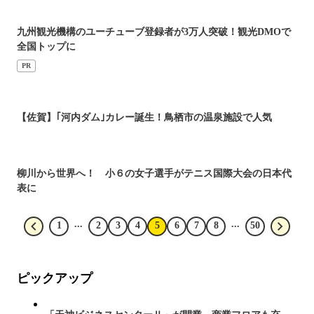
九州観光機構のユーチューブ登録者が3万人突破！観光DMOで
全国トップに
PR
【佐賀】｢河内ダム｣カレー誕生！鳥栖市の温泉施設で人気
柳川から世界へ！ 小６の女子選手がテニス国際大会の日本代
表に
...
...
1
2
3
4
5
6
7
8
50
ピックアップ