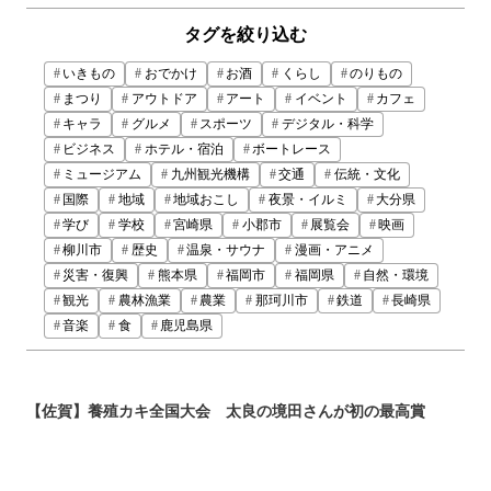
タグを絞り込む
いきもの
おでかけ
お酒
くらし
のりもの
まつり
アウトドア
アート
イベント
カフェ
キャラ
グルメ
スポーツ
デジタル・科学
ビジネス
ホテル・宿泊
ボートレース
ミュージアム
九州観光機構
交通
伝統・文化
国際
地域
地域おこし
夜景・イルミ
大分県
学び
学校
宮崎県
小郡市
展覧会
映画
柳川市
歴史
温泉・サウナ
漫画・アニメ
災害・復興
熊本県
福岡市
福岡県
自然・環境
観光
農林漁業
農業
那珂川市
鉄道
長崎県
音楽
食
鹿児島県
【佐賀】養殖カキ全国大会 太良の境田さんが初の最高賞