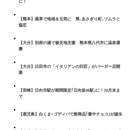
に！
【熊本】薬草で地域を元気に 県､あさぎり町､ツムラと
協定
【大分】別府の湯で被災地支援 熊本県八代市に温泉運
搬
【大分】日田市の「イタリアンの巨匠」がバーガー店開
業
【宮崎】日向市駅が期間限定｢日向坂46駅｣に！10月末ま
で
【鹿児島】白くま×ゴディバで新商品｢最中チョコ｣が誕生