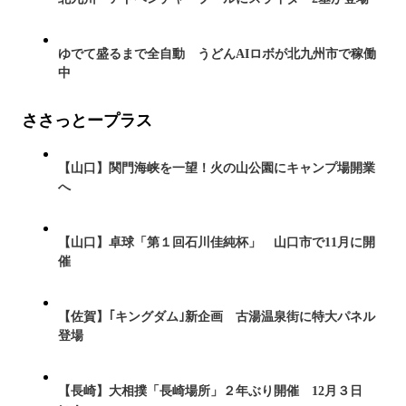
ゆでて盛るまで全自動 うどんAIロボが北九州市で稼働
中
ささっとープラス
【山口】関門海峡を一望！火の山公園にキャンプ場開業
へ
【山口】卓球「第１回石川佳純杯」 山口市で11月に開
催
【佐賀】｢キングダム｣新企画 古湯温泉街に特大パネル
登場
【長崎】大相撲「長崎場所」２年ぶり開催 12月３日