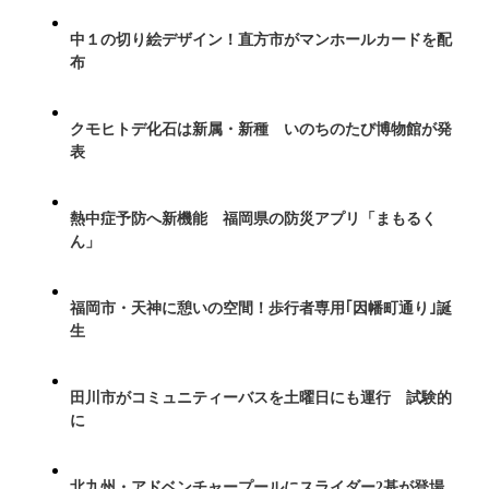
中１の切り絵デザイン！直方市がマンホールカードを配
布
クモヒトデ化石は新属・新種 いのちのたび博物館が発
表
熱中症予防へ新機能 福岡県の防災アプリ「まもるく
ん」
福岡市・天神に憩いの空間！歩行者専用｢因幡町通り｣誕
生
田川市がコミュニティーバスを土曜日にも運行 試験的
に
北九州・アドベンチャープールにスライダー2基が登場