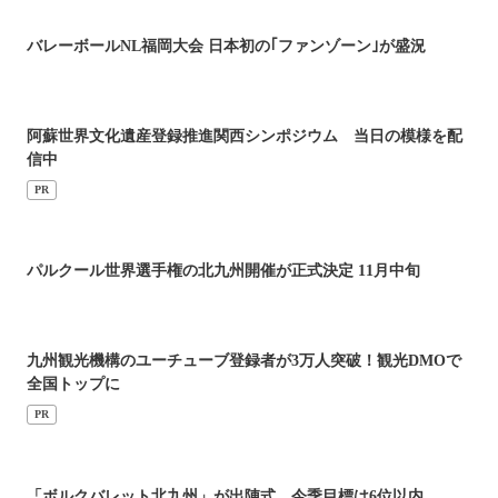
バレーボールNL福岡大会 日本初の｢ファンゾーン｣が盛況
阿蘇世界文化遺産登録推進関西シンポジウム 当日の模様を配
信中
PR
パルクール世界選手権の北九州開催が正式決定 11月中旬
九州観光機構のユーチューブ登録者が3万人突破！観光DMOで
全国トップに
PR
「ボルクバレット北九州」が出陣式 今季目標は6位以内