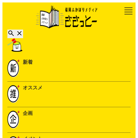
新着
オススメ
企画