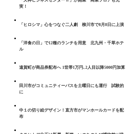
「天神ビジネスセンターⅡ」が開業 商業フロアも充
実！
「ヒロシマ」心をつなぐ二人劇 柳川市で8月8日に上演
「洋食の日」で12種のランチを用意 北九州・千草ホテ
ル
遠賀町が商品券配布へ 1世帯1万円､2人目以降5000円加算
田川市がコミュニティーバスを土曜日にも運行 試験的
に
中１の切り絵デザイン！直方市がマンホールカードを配
布