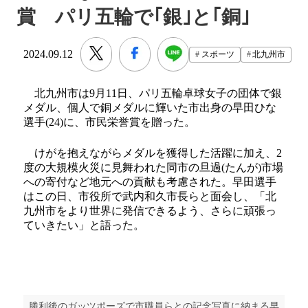
賞 パリ五輪で｢銀｣と｢銅｣
2024.09.12
スポーツ
北九州市
北九州市は9月11日、パリ五輪卓球女子の団体で銀
メダル、個人で銅メダルに輝いた市出身の早田ひな
選手(24)に、市民栄誉賞を贈った。
けがを抱えながらメダルを獲得した活躍に加え、2
度の大規模火災に見舞われた同市の旦過(たんが)市場
への寄付など地元への貢献も考慮された。早田選手
はこの日、市役所で武内和久市長らと面会し、「北
九州市をより世界に発信できるよう、さらに頑張っ
ていきたい」と語った。
勝利後のガッツポーズで市職員らとの記念写真に納まる早