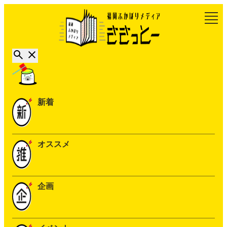
新着
オススメ
企画