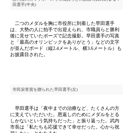
田選手(中央)
二つのメダルを胸に市役所に到着した早田選手
は、大勢の人に拍手で出迎えられ、市職員らと勝利
後に見せていたポーズで記念撮影。早田選手の写真
と「最高のオリンピックをありがとう」などの文字
が並んだボード（縦2.4メートル、横3.6メートル）も
お披露目された。
市民栄誉賞を贈られた早田選手(左)
早田選手は「夜中までの治療など、たくさんの方
に支えていただいた。恩返しのためにメダルをとる
しかないという気持ちだった」と振り返った。武内
市長は「私たちも応援できて幸せだった。心から祝