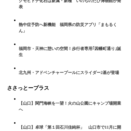
クモヒトデ化石は新属・新種 いのちのたび博物館が発
表
熱中症予防へ新機能 福岡県の防災アプリ「まもるく
ん」
福岡市・天神に憩いの空間！歩行者専用｢因幡町通り｣誕
生
北九州・アドベンチャープールにスライダー2基が登場
ささっとープラス
【山口】関門海峡を一望！火の山公園にキャンプ場開業
へ
【山口】卓球「第１回石川佳純杯」 山口市で11月に開