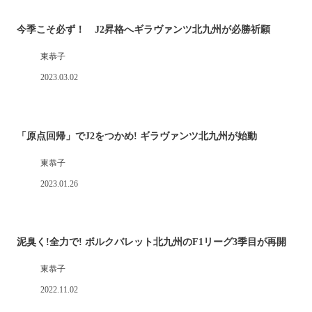
今季こそ必ず！ J2昇格へギラヴァンツ北九州が必勝祈願
東恭子
2023.03.02
「原点回帰」でJ2をつかめ! ギラヴァンツ北九州が始動
東恭子
2023.01.26
泥臭く!全力で! ボルクバレット北九州のF1リーグ3季目が再開
東恭子
2022.11.02