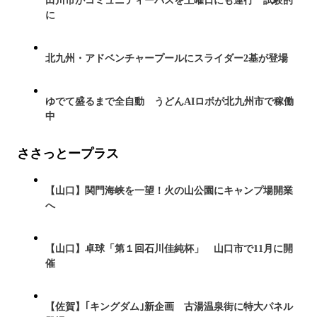
田川市がコミュニティーバスを土曜日にも運行 試験的
に
北九州・アドベンチャープールにスライダー2基が登場
ゆでて盛るまで全自動 うどんAIロボが北九州市で稼働
中
ささっとープラス
【山口】関門海峡を一望！火の山公園にキャンプ場開業
へ
【山口】卓球「第１回石川佳純杯」 山口市で11月に開
催
【佐賀】｢キングダム｣新企画 古湯温泉街に特大パネル