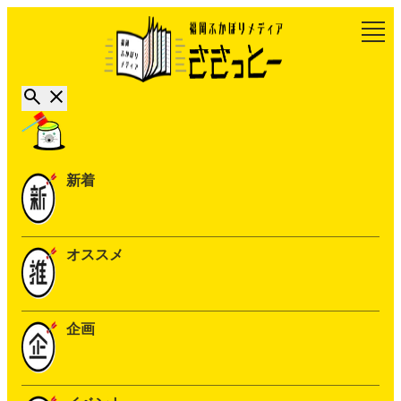
新着
オススメ
企画