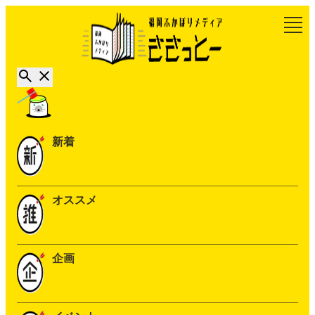
新着
オススメ
企画