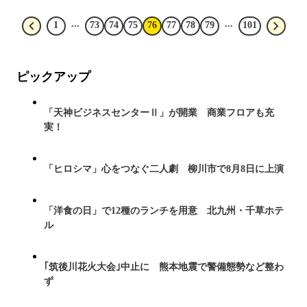
...
...
1
73
74
75
76
77
78
79
101
ピックアップ
「天神ビジネスセンターⅡ」が開業 商業フロアも充
実！
「ヒロシマ」心をつなぐ二人劇 柳川市で8月8日に上演
「洋食の日」で12種のランチを用意 北九州・千草ホテ
ル
｢筑後川花火大会｣中止に 熊本地震で警備態勢など整わ
ず