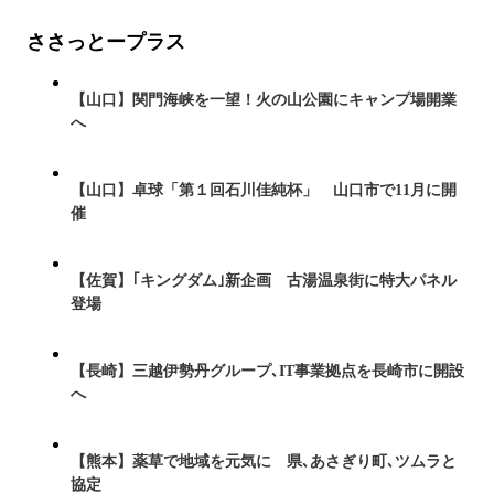
ささっとープラス
【山口】関門海峡を一望！火の山公園にキャンプ場開業
へ
【山口】卓球「第１回石川佳純杯」 山口市で11月に開
催
【佐賀】｢キングダム｣新企画 古湯温泉街に特大パネル
登場
【長崎】三越伊勢丹グループ､IT事業拠点を長崎市に開設
へ
【熊本】薬草で地域を元気に 県､あさぎり町､ツムラと
協定