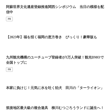
阿蘇世界文化遺産登録推進関西シンポジウム 当日の模様を配
信中
PR
【2023年】福を招く福岡の恵方巻き びっくり！豪華版も
九州観光機構のユーチューブ登録者が3万人突破！観光DMOで
全国トップに
PR
本家に負けじ！元気に水を吐く狛犬 田川の「ターライオン」
筑後地区最大級の複合遊具 柳川むつごろうランドに誕生へ！