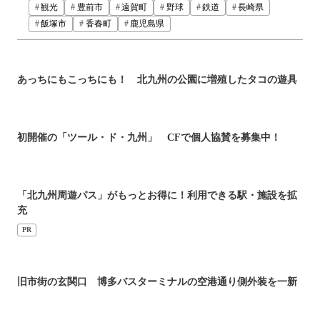
観光
豊前市
遠賀町
野球
鉄道
長崎県
飯塚市
香春町
鹿児島県
あっちにもこっちにも！ 北九州の公園に増殖したタコの遊具
初開催の「ツール・ド・九州」 CFで個人協賛を募集中！
「北九州周遊パス」がもっとお得に！利用できる駅・施設を拡
充
PR
旧市街の玄関口 博多バスターミナルの空港通り側外装を一新