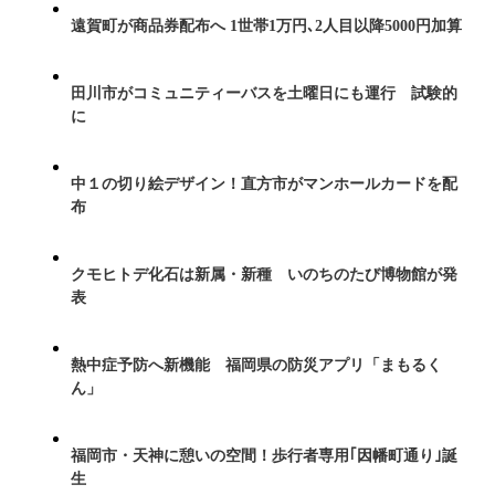
遠賀町が商品券配布へ 1世帯1万円､2人目以降5000円加算
田川市がコミュニティーバスを土曜日にも運行 試験的
に
中１の切り絵デザイン！直方市がマンホールカードを配
布
クモヒトデ化石は新属・新種 いのちのたび博物館が発
表
熱中症予防へ新機能 福岡県の防災アプリ「まもるく
ん」
福岡市・天神に憩いの空間！歩行者専用｢因幡町通り｣誕
生