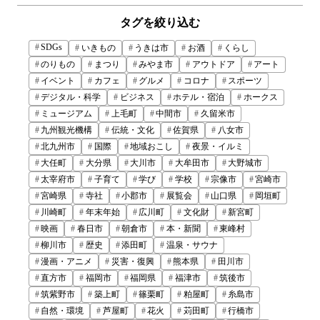
タグを絞り込む
SDGs
いきもの
うきは市
お酒
くらし
のりもの
まつり
みやま市
アウトドア
アート
イベント
カフェ
グルメ
コロナ
スポーツ
デジタル・科学
ビジネス
ホテル・宿泊
ホークス
ミュージアム
上毛町
中間市
久留米市
九州観光機構
伝統・文化
佐賀県
八女市
北九州市
国際
地域おこし
夜景・イルミ
大任町
大分県
大川市
大牟田市
大野城市
太宰府市
子育て
学び
学校
宗像市
宮崎市
宮崎県
寺社
小郡市
展覧会
山口県
岡垣町
川崎町
年末年始
広川町
文化財
新宮町
映画
春日市
朝倉市
本・新聞
東峰村
柳川市
歴史
添田町
温泉・サウナ
漫画・アニメ
災害・復興
熊本県
田川市
直方市
福岡市
福岡県
福津市
筑後市
筑紫野市
築上町
篠栗町
粕屋町
糸島市
自然・環境
芦屋町
花火
苅田町
行橋市