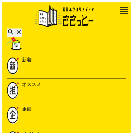
新着
オススメ
企画