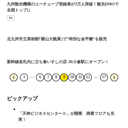
九州観光機構のユーチューブ登録者が3万人突破！観光DMOで
全国トップに
PR
北九州市立美術館｢横山大観展｣で”特別な金平糖”を販売
新幹線改札内に立ち食いすしの店 JR小倉駅にオープン！
...
...
1
6
7
8
9
10
11
12
17
ピックアップ
「天神ビジネスセンターⅡ」が開業 商業フロアも充
実！