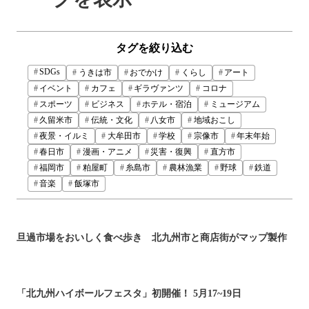
タグを絞り込む
SDGs
うきは市
おでかけ
くらし
アート
イベント
カフェ
ギラヴァンツ
コロナ
スポーツ
ビジネス
ホテル・宿泊
ミュージアム
久留米市
伝統・文化
八女市
地域おこし
夜景・イルミ
大牟田市
学校
宗像市
年末年始
春日市
漫画・アニメ
災害・復興
直方市
福岡市
粕屋町
糸島市
農林漁業
野球
鉄道
音楽
飯塚市
旦過市場をおいしく食べ歩き 北九州市と商店街がマップ製作
「北九州ハイボールフェスタ」初開催！ 5月17~19日