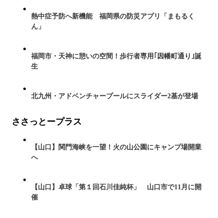
熱中症予防へ新機能 福岡県の防災アプリ「まもるく
ん」
福岡市・天神に憩いの空間！歩行者専用｢因幡町通り｣誕
生
北九州・アドベンチャープールにスライダー2基が登場
ささっとープラス
【山口】関門海峡を一望！火の山公園にキャンプ場開業
へ
【山口】卓球「第１回石川佳純杯」 山口市で11月に開
催