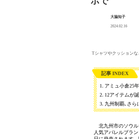
ボで
大脇知子
2024.02.16
Tシャツやクッションな
記事 INDEX
アミュ小倉25
12アイテムが
九州制覇､さら
北九州市のソウル
人気アパレルブランド
日に発売されます。