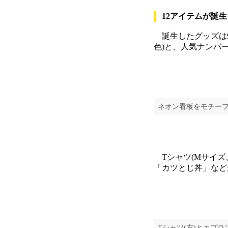
12アイテムが誕生
誕生したグッズは9種
色)と、人気ナンバ
ネオン看板をモチー
Tシャツ(Mサイズ、
「カツとじ丼」など
Tシャツ(左)とエプ