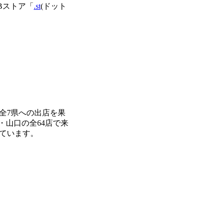
Bストア「
.st
(ドット
全7県への出店を果
・山口の全64店で来
ています。