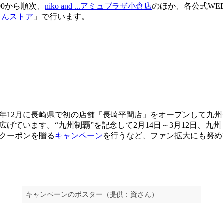
00から順次、
niko and ...アミュプラザ小倉店
のほか、各公式WE
さんストア
」で行います。
！
年12月に長崎県で初の店舗「長崎平間店」をオープンして九州
げています。“九州制覇”を記念して2月14日～3月12日、九州
きクーポンを贈る
キャンペーン
を行うなど、ファン拡大にも努め
キャンペーンのポスター（提供：資さん）