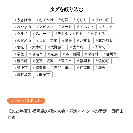
タグを絞り込む
うきは市
おでかけ
お酒
くらし
みやこ町
みやま市
アビスパ
アート
イベント
カフェ
グルメ
スポーツ
デジタル・科学
ビジネス
久留米市
伝統・文化
健康
八女市
北九州市
地域
大木町
大野城市
太宰府市
子育て
学校
宮若市
家族
本・新聞
東峰村
柳川市
添田町
災害・復興
直方市
福岡市
筑前町
筑後市
篠栗町
自然・環境
芦屋町
花火
農林漁業
飯塚市
お出かけスポット
【2023年夏】福岡県の花火大会・花火イベントの予定・日程ま
とめ