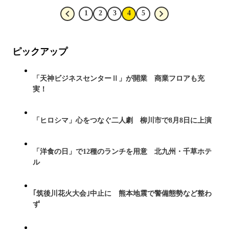
1
2
3
4
5
ピックアップ
「天神ビジネスセンターⅡ」が開業 商業フロアも充
実！
「ヒロシマ」心をつなぐ二人劇 柳川市で8月8日に上演
「洋食の日」で12種のランチを用意 北九州・千草ホテ
ル
｢筑後川花火大会｣中止に 熊本地震で警備態勢など整わ
ず