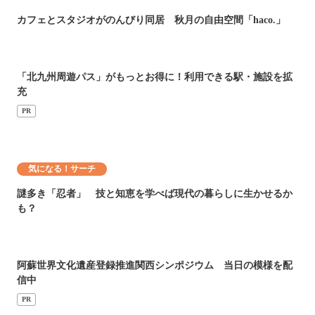
カフェとスタジオがのんびり同居 秋月の自由空間「haco.」
「北九州周遊パス」がもっとお得に！利用できる駅・施設を拡
充
PR
気になる！サーチ
謎多き「忍者」 技と知恵を学べば現代の暮らしに生かせるか
も？
阿蘇世界文化遺産登録推進関西シンポジウム 当日の模様を配
信中
PR