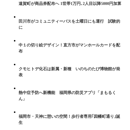
遠賀町が商品券配布へ 1世帯1万円､2人目以降5000円加算
田川市がコミュニティーバスを土曜日にも運行 試験的
に
中１の切り絵デザイン！直方市がマンホールカードを配
布
クモヒトデ化石は新属・新種 いのちのたび博物館が発
表
熱中症予防へ新機能 福岡県の防災アプリ「まもるく
ん」
福岡市・天神に憩いの空間！歩行者専用｢因幡町通り｣誕
生