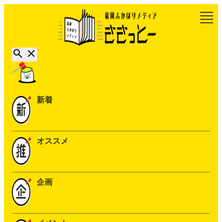
新着
オススメ
企画