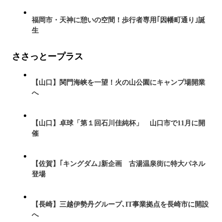
福岡市・天神に憩いの空間！歩行者専用｢因幡町通り｣誕
生
ささっとープラス
【山口】関門海峡を一望！火の山公園にキャンプ場開業
へ
【山口】卓球「第１回石川佳純杯」 山口市で11月に開
催
【佐賀】｢キングダム｣新企画 古湯温泉街に特大パネル
登場
【長崎】三越伊勢丹グループ､IT事業拠点を長崎市に開設
へ