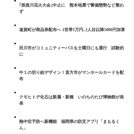
｢筑後川花火大会｣中止に 熊本地震で警備態勢など整わ
ず
遠賀町が商品券配布へ 1世帯1万円､2人目以降5000円加算
田川市がコミュニティーバスを土曜日にも運行 試験的
に
中１の切り絵デザイン！直方市がマンホールカードを配
布
クモヒトデ化石は新属・新種 いのちのたび博物館が発
表
熱中症予防へ新機能 福岡県の防災アプリ「まもるく
ん」