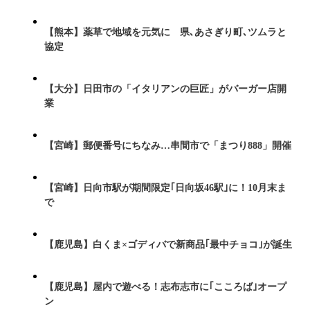
【熊本】薬草で地域を元気に 県､あさぎり町､ツムラと
協定
【大分】日田市の「イタリアンの巨匠」がバーガー店開
業
【宮崎】郵便番号にちなみ…串間市で「まつり888」開催
【宮崎】日向市駅が期間限定｢日向坂46駅｣に！10月末ま
で
【鹿児島】白くま×ゴディバで新商品｢最中チョコ｣が誕生
【鹿児島】屋内で遊べる！志布志市に｢こころば｣オープ
ン