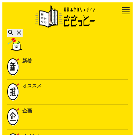
新着
オススメ
企画