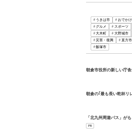
うきは市
おでかけ
グルメ
スポーツ
大木町
大野城市
災害・復興
直方市
飯塚市
朝倉市役所の新しい庁舎
朝倉の｢最も長い乾杯リレ
「北九州周遊パス」がも
PR