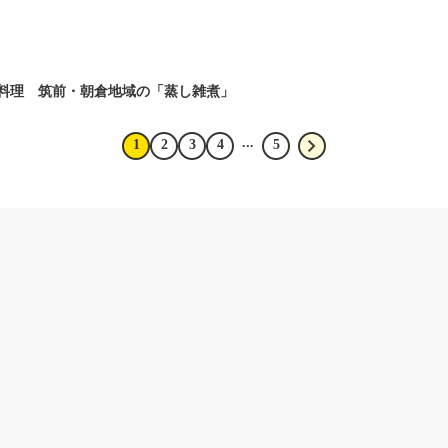
統料理 筑前・朝倉地域の「蒸し雑煮」
...
1
2
3
4
5