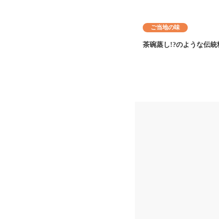
ご当地の味
茶碗蒸し!?のような伝