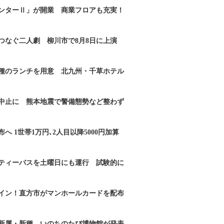
ンターⅡ」が開業 商業フロアも充実！
つなぐ二人劇 柳川市で8月8日に上演
2種のランチを用意 北九州・千草ホテル
｣中止に 熊本地震で警備態勢など整わず
へ 1世帯1万円､2人目以降5000円加算
ティーバスを土曜日にも運行 試験的に
イン！直方市がマンホールカードを配布
新属・新種 いのちのたび博物館が発表