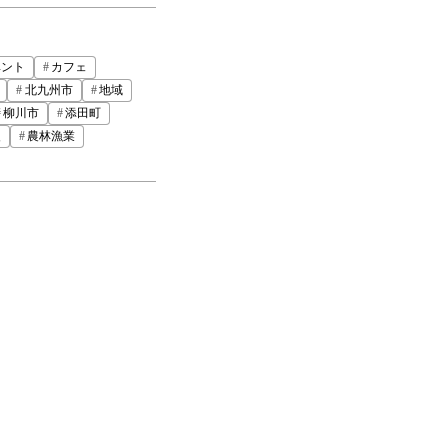
ベント
カフェ
北九州市
地域
柳川市
添田町
火
農林漁業