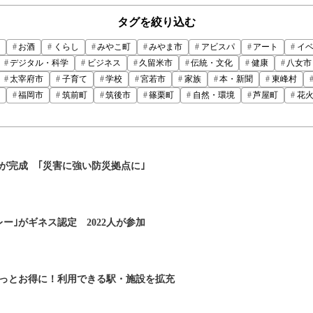
タグを絞り込む
お酒
くらし
みやこ町
みやま市
アビスパ
アート
イ
デジタル・科学
ビジネス
久留米市
伝統・文化
健康
八女市
太宰府市
子育て
学校
宮若市
家族
本・新聞
東峰村
福岡市
筑前町
筑後市
篠栗町
自然・環境
芦屋町
花
が完成 ｢災害に強い防災拠点に｣
ー｣がギネス認定 2022人が参加
っとお得に！利用できる駅・施設を拡充