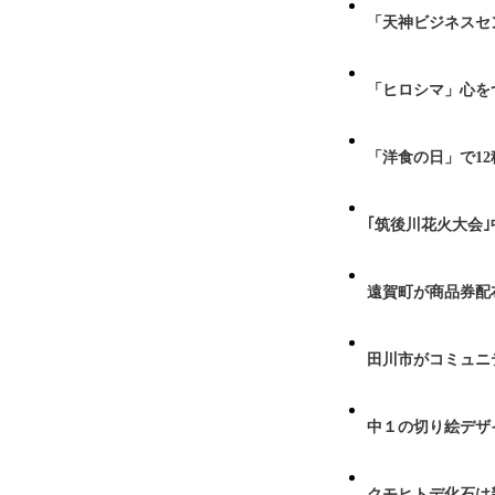
「天神ビジネスセ
「ヒロシマ」心を
「洋食の日」で1
｢筑後川花火大会
遠賀町が商品券配布
田川市がコミュニ
中１の切り絵デザ
クモヒトデ化石は