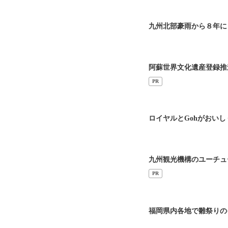
九州北部豪雨から８年に
阿蘇世界文化遺産登録推
PR
ロイヤルとGohがおい
九州観光機構のユーチュ
PR
福岡県内各地で雛祭りの