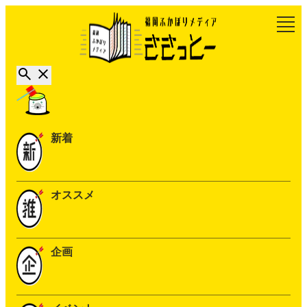
新着
オススメ
企画