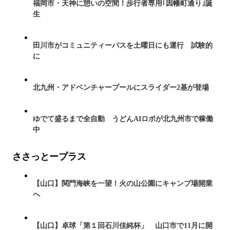
福岡市・天神に憩いの空間！歩行者専用｢因幡町通り｣誕
生
田川市がコミュニティーバスを土曜日にも運行 試験的
に
北九州・アドベンチャープールにスライダー2基が登場
ゆでて盛るまで全自動 うどんAIロボが北九州市で稼働
中
ささっとープラス
【山口】関門海峡を一望！火の山公園にキャンプ場開業
へ
【山口】卓球「第１回石川佳純杯」 山口市で11月に開