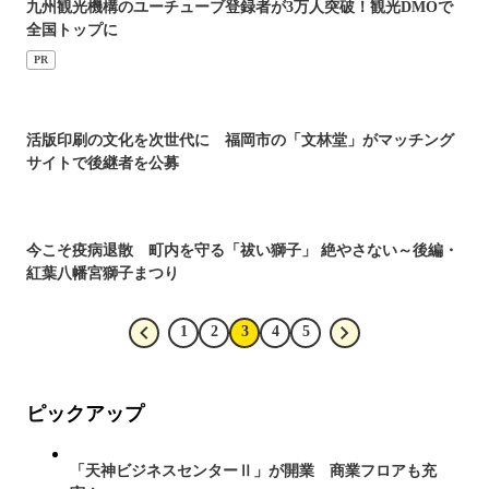
九州観光機構のユーチューブ登録者が3万人突破！観光DMOで
全国トップに
PR
活版印刷の文化を次世代に 福岡市の「文林堂」がマッチング
サイトで後継者を公募
今こそ疫病退散 町内を守る「祓い獅子」 絶やさない～後編・
紅葉八幡宮獅子まつり
1
2
3
4
5
ピックアップ
「天神ビジネスセンターⅡ」が開業 商業フロアも充