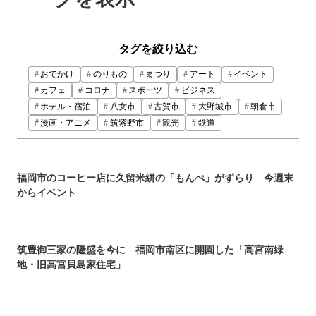
タグを絞り込む
おでかけ
のりもの
まつり
アート
イベント
カフェ
コロナ
スポーツ
ビジネス
ホテル・宿泊
八女市
古賀市
大野城市
朝倉市
漫画・アニメ
筑紫野市
観光
鉄道
福岡市のコーヒー店に久留米絣の「もんぺ」がずらり 今週末
からイベント
筑豊御三家の隆盛を今に 福岡市南区に開園した「高宮南緑
地・旧高宮貝島家住宅」