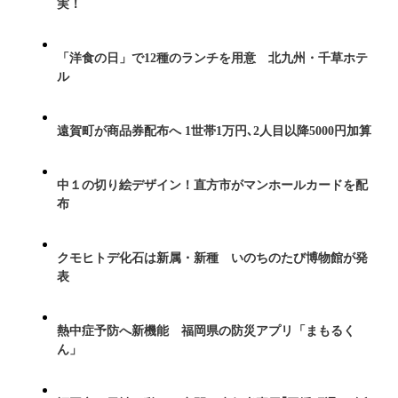
実！
「洋食の日」で12種のランチを用意 北九州・千草ホテ
ル
遠賀町が商品券配布へ 1世帯1万円､2人目以降5000円加算
中１の切り絵デザイン！直方市がマンホールカードを配
布
クモヒトデ化石は新属・新種 いのちのたび博物館が発
表
熱中症予防へ新機能 福岡県の防災アプリ「まもるく
ん」