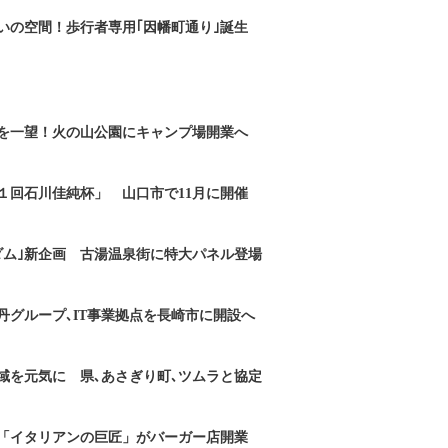
いの空間！歩行者専用｢因幡町通り｣誕生
を一望！火の山公園にキャンプ場開業へ
１回石川佳純杯」 山口市で11月に開催
ダム｣新企画 古湯温泉街に特大パネル登場
丹グループ､IT事業拠点を長崎市に開設へ
域を元気に 県､あさぎり町､ツムラと協定
「イタリアンの巨匠」がバーガー店開業