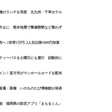
2種のランチを用意 北九州・千草ホテル
｣中止に 熊本地震で警備態勢など整わず
へ 1世帯1万円､2人目以降5000円加算
ティーバスを土曜日にも運行 試験的に
イン！直方市がマンホールカードを配布
新属・新種 いのちのたび博物館が発表
能 福岡県の防災アプリ「まもるくん」