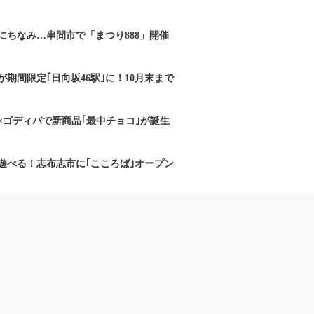
にちなみ…串間市で「まつり888」開催
期間限定｢日向坂46駅｣に！10月末まで
×ゴディバで新商品｢最中チョコ｣が誕生
遊べる！志布志市に｢こころば｣オープン