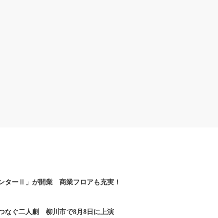
ンターⅡ」が開業 商業フロアも充実！
つなぐ二人劇 柳川市で8月8日に上演