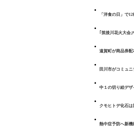
「洋食の日」で1
｢筑後川花火大会
遠賀町が商品券配布
田川市がコミュニ
中１の切り絵デザ
クモヒトデ化石は
熱中症予防へ新機