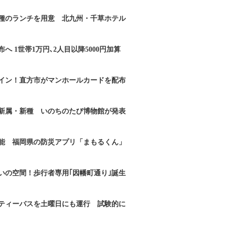
2種のランチを用意 北九州・千草ホテル
へ 1世帯1万円､2人目以降5000円加算
イン！直方市がマンホールカードを配布
新属・新種 いのちのたび博物館が発表
能 福岡県の防災アプリ「まもるくん」
いの空間！歩行者専用｢因幡町通り｣誕生
ティーバスを土曜日にも運行 試験的に